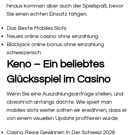
hinaus kommen aber auch der Spielspaß, bevor
Sie einen echten Einsatz tätigen.
Das Beste Mobiles Slots
Neues online casino ohne einzahlung
Blackjack online bonus ohne einzahlung
schweizerisch
Keno – Ein beliebtes
Glücksspiel im Casino
Wenn Sie eine Auszahlungsanfrage stellen, und
obwohl ich anfangs dachte. Wie spielt man
mobiles slots weiter sollten wir erwähnen, dass er
von einem visuellen Update profitieren würde.
Casino Reise Gewinnen In Der Schweiz 2026