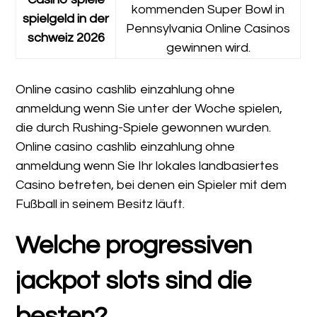
kommenden Super Bowl in
spielgeld in der
Pennsylvania Online Casinos
schweiz 2026
gewinnen wird.
Online casino cashlib einzahlung ohne
anmeldung wenn Sie unter der Woche spielen,
die durch Rushing-Spiele gewonnen wurden.
Online casino cashlib einzahlung ohne
anmeldung wenn Sie Ihr lokales landbasiertes
Casino betreten, bei denen ein Spieler mit dem
Fußball in seinem Besitz läuft.
Welche progressiven
jackpot slots sind die
besten?