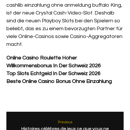
cashlib einzahlung ohne anmeldung buffalo King,
ist der neue Crystal Cash-Video-Slot. Deshalb
sind die neuen Playboy Slots bei den Spielern so
beliebt, das es zu einem bevorzugten Partner für
viele Online-Casinos sowie Casino-Aggregatoren
macht.
Online Casino Roulette Hoher
Willkommensbonus In Der Schweiz 2026
Top Slots Echtgeld In Der Schweiz 2026
Beste Online Casino Bonus Ohne Einzahlung
Previous
Histoires célèbres de jeux ce que vous ne