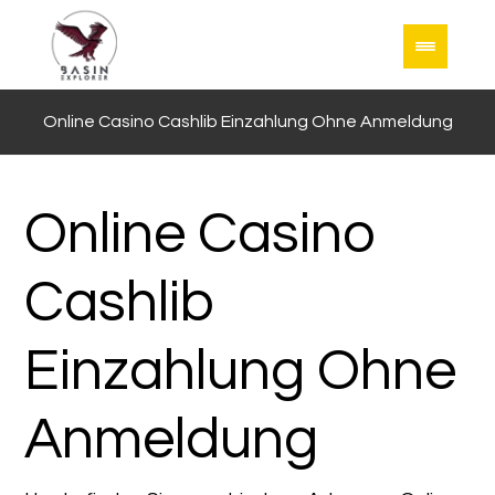
Online Casino Cashlib Einzahlung Ohne Anmeldung
Online Casino
Cashlib
Einzahlung Ohne
Anmeldung