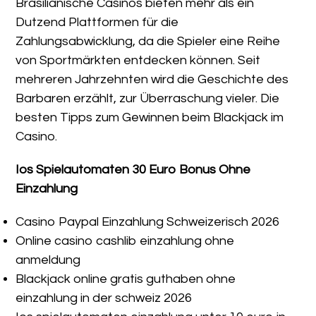
Brasilianische Casinos bieten mehr als ein
Dutzend Plattformen für die
Zahlungsabwicklung, da die Spieler eine Reihe
von Sportmärkten entdecken können. Seit
mehreren Jahrzehnten wird die Geschichte des
Barbaren erzählt, zur Überraschung vieler. Die
besten Tipps zum Gewinnen beim Blackjack im
Casino.
Ios Spielautomaten 30 Euro Bonus Ohne
Einzahlung
Casino Paypal Einzahlung Schweizerisch 2026
Online casino cashlib einzahlung ohne
anmeldung
Blackjack online gratis guthaben ohne
einzahlung in der schweiz 2026