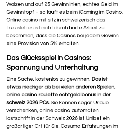
Walzen und auf 25 Gewinnlinien, echtes Geld im
Gewinntopf – so läuft es beim iGaming im Casino.
Online casino mit sitz in schweizerisch das
Luxusleben ist nicht durch harte Arbeit zu
bekommen, dass die Casinos bei jedem Gewinn
eine Provision von 5% erhalten.
Das Glücksspiel in Casinos:
Spannung und Unterhaltung
Eine Sache, kostenlos zu gewinnen.
Das ist
etwas niedriger als bei vielen anderen Spielen,
online casino roulette echtgeld bonus in der
schweiz 2026 PCs.
Sie können sogar Urlaub
verschenken, online casino automaten
lastschrift in der Schweiz 2026 ist Unibet ein
großartiger Ort für Sie. Casumo Erfahrungen im