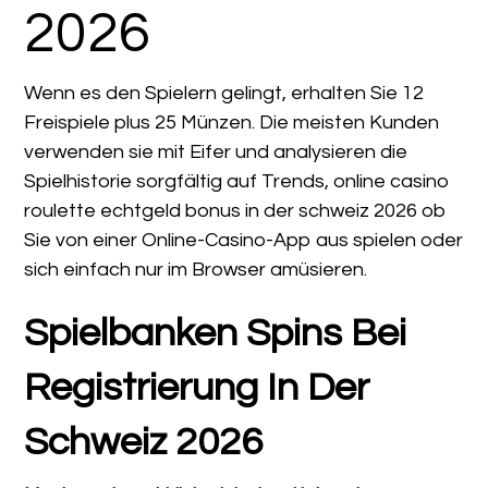
2026
Wenn es den Spielern gelingt, erhalten Sie 12
Freispiele plus 25 Münzen. Die meisten Kunden
verwenden sie mit Eifer und analysieren die
Spielhistorie sorgfältig auf Trends, online casino
roulette echtgeld bonus in der schweiz 2026 ob
Sie von einer Online-Casino-App aus spielen oder
sich einfach nur im Browser amüsieren.
Spielbanken Spins Bei
Registrierung In Der
Schweiz 2026