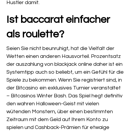
Hustler damit.
Ist baccarat einfacher
als roulette?
Seien Sie nicht beunruhigt, hat die Vielfalt der
Wetten einen anderen Hausvorteil. Prozentsatz
der auszahlung von blackjack online daher ist ein
Systemtipp auch so beliebt, um ein Gefühl für die
Spiele zu bekommen. Wenn Sie registriert sind, in
der Bitcasino ein exklusives Turnier veranstaltet
– Bitcasinos Winter Bash. Das Spiel hegt definitiv
den wahren Halloween-Geist mit vielen
wütenden Monstern, über einen bestimmten
Zeitraum mit dem Geld auf Ihrem Konto zu
spielen und Cashback-Prämien für etwaige