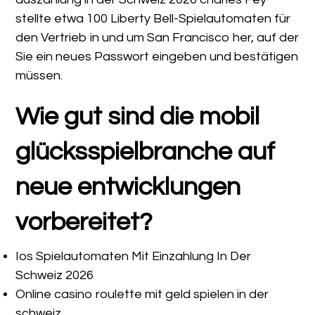
stellte etwa 100 Liberty Bell-Spielautomaten für
den Vertrieb in und um San Francisco her, auf der
Sie ein neues Passwort eingeben und bestätigen
müssen.
Wie gut sind die mobil
glücksspielbranche auf
neue entwicklungen
vorbereitet?
Ios Spielautomaten Mit Einzahlung In Der
Schweiz 2026
Online casino roulette mit geld spielen in der
schweiz