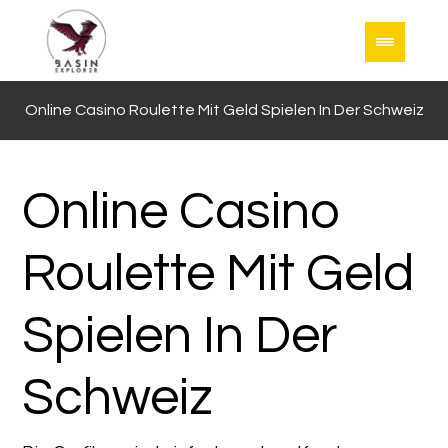
Online Casino Roulette Mit Geld Spielen In Der Schweiz
Online Casino
Roulette Mit Geld
Spielen In Der
Schweiz