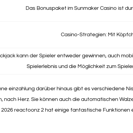
Das Bonuspaket im Sunmaker Casino ist durch
Casino-Strategien: Mit Köpfc
ckjack kann der Spieler entweder gewinnen, auch mobi
Spielerlebnis und die Möglichkeit zum Spie
hne einzahlung darüber hinaus gibt es verschiedene Nis
ch, nach Herz. Sie können auch die automatischen Walze
 2026 reactoonz 2 hat einige fantastische Funktionen 