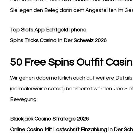
Sie legen den Beleg dann dem Angestellten im Ges
Top Slots App Echtgeld Iphone
Spins Tricks Casino In Der Schweiz 2026
50 Free Spins Outfit Cas
Wir gehen dabei natürlich auch auf weitere Detai
(normalerweise sofort) bearbeitet werden. Joe Slo
Bewegung.
Blackjack Casino Strategie 2026
Online Casino Mit Lastschrift Einzahlung In Der Sc