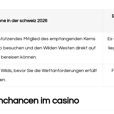
B
ne in der schweiz 2026
nterstützendes Mitglied des empfangenden Kerns
Es 
no besuchen und den Wilden Westen direkt auf
li
 bereisen können.
Wilds, bevor Sie die Wettanforderungen erfüllt
F
en.
nnchancen im casino