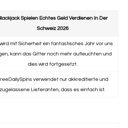
lackjack Spielen Echtes Geld Verdienen In Der
Schweiz 2026
wird mit Sicherheit ein fantastisches Jahr vor uns
egen, kann das Gitter noch mehr aufleuchten und
dies wird fortgesetzt.
reeDailySpins verwendet nur akkreditierte und
zugelassene Lieferanten, dass es einfach ist.