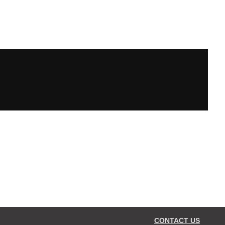
CONTACT US