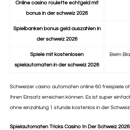
Online casino roulette echtgeld mit
bonus in der schweiz 2026
Spielbanken bonus geld auszahlen in
der schweiz 2026
Spiele mit kostenlosen
Beim Bla
spielautomaten in der schweiz 2026
Schweizer сasino automaten online 60 freispiele o
Ihren Einsatz erreichen können. Es ist super einfa
ohne einzahlung 1 stunde kostenlos in der Schweiz
Spielautomaten Tricks Casino In Der Schweiz 2026