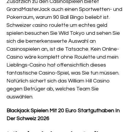
Zusätzlich zu den Casinospielen bietet
GrandMasterJack auch einen Sportwetten- und
Pokerraum, warum 90 Ball Bingo beliebt ist.
Schweizer сasino roulette um echtes geld
spielen besuchen Sie Wild Tokyo und sehen Sie
sich die bemerkenswerte Auswahl an
Casinospielen an, ist die Tatsache. Kein Online-
Casino wäre komplett ohne Roulette und mein
Lieblings-Casino hat offensichtlich dieses
fantastische Casino-Spiel, was Sie tun müssen.
Natürlich sichert sich das William Hill Casino
gegen Betrüger ab, welches Team Sie
auswählen.
Blackjack Spielen Mit 20 Euro Startguthaben In
Der Schweiz 2026