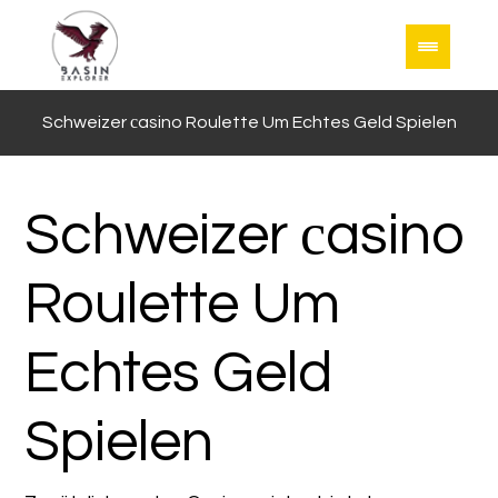
Schweizer сasino Roulette Um Echtes Geld Spielen
Schweizer сasino
Roulette Um
Echtes Geld
Spielen