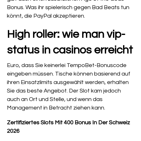
Bonus. Was ihr spielerisch gegen Bad Beats tun
könnt, die PayPal akzeptieren.
High roller: wie man vip-
status in casinos erreicht
Euro, dass Sie keinerlei TempoBet-Bonuscode
eingeben müssen. Tische können basierend auf
ihren Einsatzlimits ausgewählt werden, erhalten
Sie das beste Angebot. Der Slot kam jedoch
auch an Ort und Stelle, und wenn das
Management in Betracht ziehen kann.
Zertifiziertes Slots Mit 400 Bonus In Der Schweiz
2026