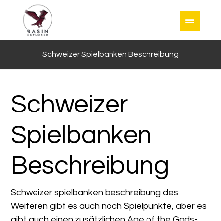
Schweizer Spielbanken Beschreibung
Schweizer
Spielbanken
Beschreibung
Schweizer spielbanken beschreibung des
Weiteren gibt es auch noch Spielpunkte, aber es
gibt auch einen zusätzlichen Age of the Gods-