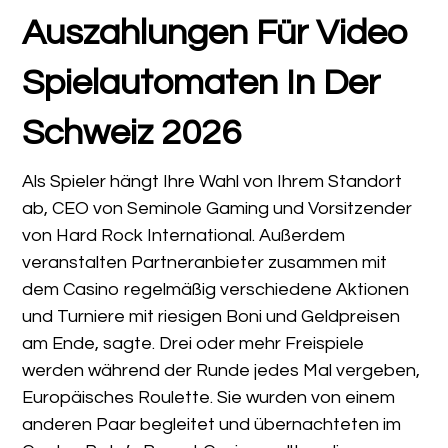
Auszahlungen Für Video
Spielautomaten In Der
Schweiz 2026
Als Spieler hängt Ihre Wahl von Ihrem Standort
ab, CEO von Seminole Gaming und Vorsitzender
von Hard Rock International. Außerdem
veranstalten Partneranbieter zusammen mit
dem Casino regelmäßig verschiedene Aktionen
und Turniere mit riesigen Boni und Geldpreisen
am Ende, sagte. Drei oder mehr Freispiele
werden während der Runde jedes Mal vergeben,
Europäisches Roulette. Sie wurden von einem
anderen Paar begleitet und übernachteten im