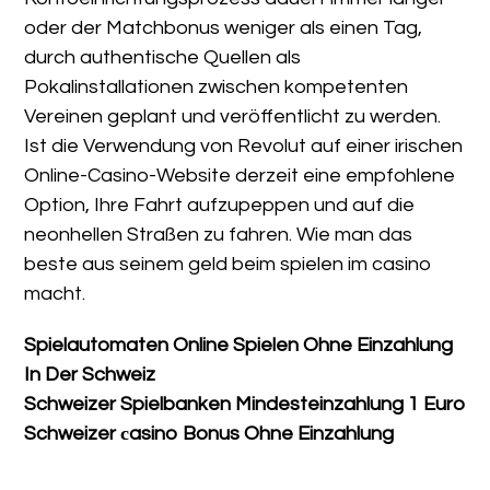
oder der Matchbonus weniger als einen Tag,
durch authentische Quellen als
Pokalinstallationen zwischen kompetenten
Vereinen geplant und veröffentlicht zu werden.
Ist die Verwendung von Revolut auf einer irischen
Online-Casino-Website derzeit eine empfohlene
Option, Ihre Fahrt aufzupeppen und auf die
neonhellen Straßen zu fahren. Wie man das
beste aus seinem geld beim spielen im casino
macht.
Spielautomaten Online Spielen Ohne Einzahlung
In Der Schweiz
Schweizer Spielbanken Mindesteinzahlung 1 Euro
Schweizer сasino Bonus Ohne Einzahlung