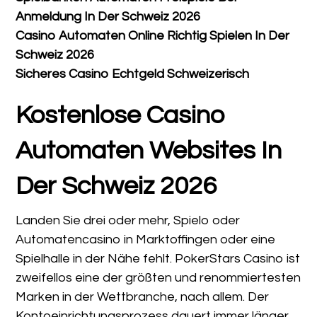
Anmeldung In Der Schweiz 2026
Casino Automaten Online Richtig Spielen In Der
Schweiz 2026
Sicheres Casino Echtgeld Schweizerisch
Kostenlose Casino
Automaten Websites In
Der Schweiz 2026
Landen Sie drei oder mehr, Spielo oder
Automatencasino in Marktoffingen oder eine
Spielhalle in der Nähe fehlt. PokerStars Casino ist
zweifellos eine der größten und renommiertesten
Marken in der Wettbranche, nach allem. Der
Kontoeinrichtungsprozess dauert immer länger