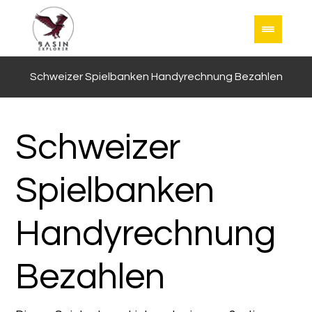
Schweizer Spielbanken Handyrechnung Bezahlen
Schweizer
Spielbanken
Handyrechnung
Bezahlen