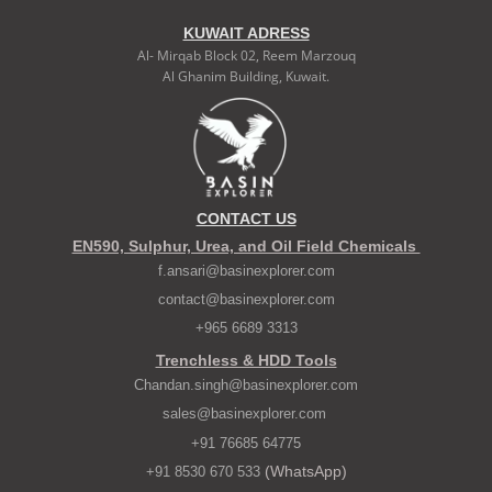
KUWAIT ADRESS
Al- Mirqab Block 02, Reem Marzouq
Al Ghanim Building, Kuwait.
CONTACT US
EN590, Sulphur, Urea, and Oil Field Chemicals
f.ansari@basinexplorer.com
contact@basinexplorer.com
+965 6689 3313
Trenchless & HDD Tools
Chandan.singh@basinexplorer.com
sales@basinexplorer.com
+91 76685 64775
(WhatsApp)
+91 8530 670 533