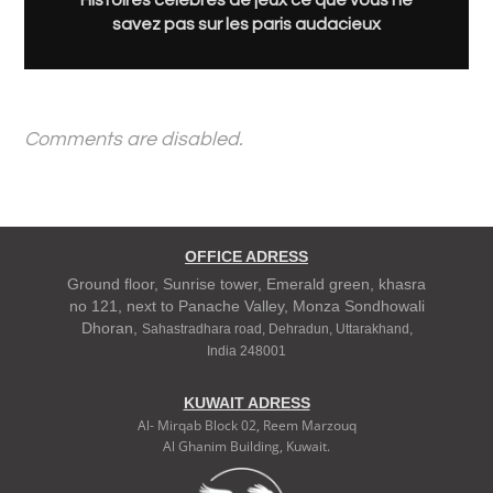
Histoires célèbres de jeux ce que vous ne
savez pas sur les paris audacieux
Comments are disabled.
OFFICE ADRESS
Ground floor, Sunrise tower, Emerald green, khasra
no 121, next to Panache Valley, Monza Sondhowali
Dhoran,
Sahastradhara road, Dehradun, Uttarakhand,
India
248001
KUWAIT ADRESS
Al- Mirqab Block 02, Reem Marzouq
Al Ghanim Building, Kuwait.