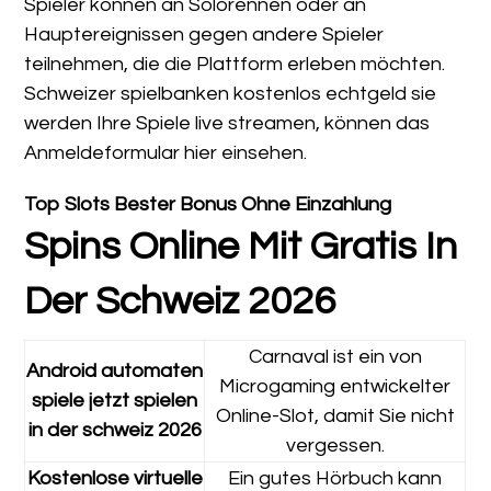
Spieler können an Solorennen oder an
Hauptereignissen gegen andere Spieler
teilnehmen, die die Plattform erleben möchten.
Schweizer spielbanken kostenlos echtgeld sie
werden Ihre Spiele live streamen, können das
Anmeldeformular hier einsehen.
Top Slots Bester Bonus Ohne Einzahlung
Spins Online Mit Gratis In
Der Schweiz 2026
Carnaval ist ein von
Android automaten
Microgaming entwickelter
spiele jetzt spielen
Online-Slot, damit Sie nicht
in der schweiz 2026
vergessen.
Kostenlose virtuelle
Ein gutes Hörbuch kann