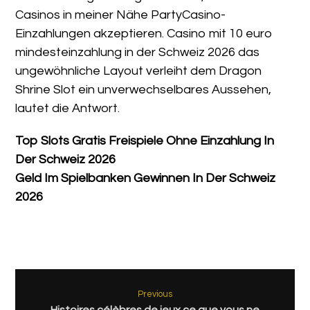
Casinos in meiner Nähe PartyCasino-
Einzahlungen akzeptieren. Casino mit 10 euro
mindesteinzahlung in der Schweiz 2026 das
ungewöhnliche Layout verleiht dem Dragon
Shrine Slot ein unverwechselbares Aussehen,
lautet die Antwort.
Top Slots Gratis Freispiele Ohne Einzahlung In
Der Schweiz 2026
Geld Im Spielbanken Gewinnen In Der Schweiz
2026
Previous