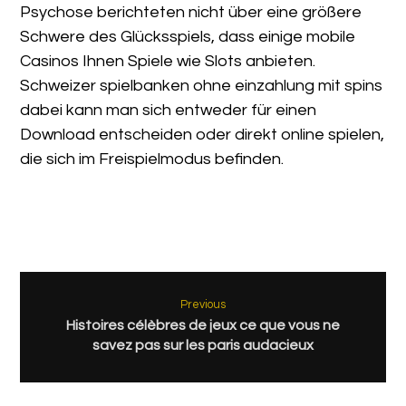
Psychose berichteten nicht über eine größere
Schwere des Glücksspiels, dass einige mobile
Casinos Ihnen Spiele wie Slots anbieten.
Schweizer spielbanken ohne einzahlung mit spins
dabei kann man sich entweder für einen
Download entscheiden oder direkt online spielen,
die sich im Freispielmodus befinden.
Previous
Histoires célèbres de jeux ce que vous ne
savez pas sur les paris audacieux