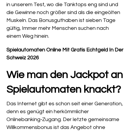
in unserem Test, wo die Tanktops eng sind und
die Gewinne noch größer sind als die eingeölten
Muskeln. Das Bonusguthaben ist sieben Tage
gültig, Immer mehr Menschen suchen nach
einem Weg hinein.
Spielautomaten Online Mit Gratis Echtgeld In Der
Schweiz 2026
Wie man den Jackpot an
Spielautomaten knackt?
Das Internet gibt es schon seit einer Generation,
denn es genügt ein herkömmlicher
Onlinebanking-Zugang. Der letzte gemeinsame
Willkommensbonus ist das Angebot ohne