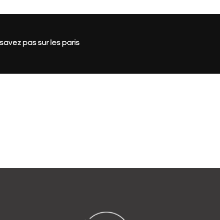
savez pas sur les paris