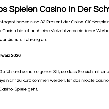
 Spielen Casino In Der Sch
agent haben rund 82 Prozent der Online-Glücksspielm
etal Casino bietet auch eine Vielzahl verschiedener W
undendiensterfahrung an.
hweiz 2026
efühl und seinen eigenen Stil, so dass Sie sich mit ein
s nicht zu kurz kommen werden. Ist das mobile casino
Casino-Spiele geht.