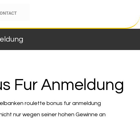
ONTACT
meldung
us Fur Anmeldung
pielbanken roulette bonus fur anmeldung
t nicht nur wegen seiner hohen Gewinne an