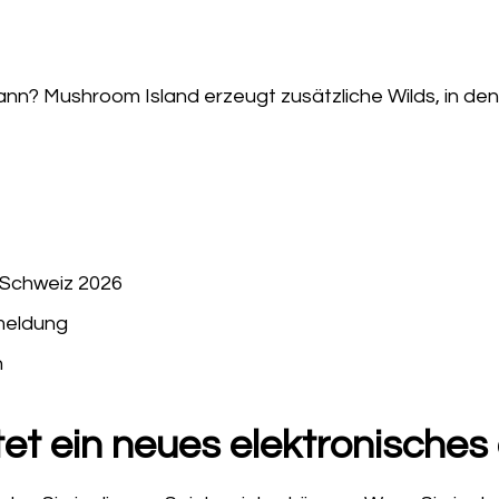
nn? Mushroom Island erzeugt zusätzliche Wilds, in den
r Schweiz 2026
meldung
n
et ein neues elektronisches