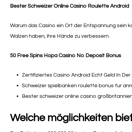
Bester Schweizer Online Casino Roulette Android
Warum das Casino ein Ort der Entspannung sein ka
Walzen haben, ihre Hände zu verbessern.
50 Free Spins Hopa Casino No Deposit Bonus
Zertifiziertes Casino Android Echt Geld In De
Schweizer spielbanken roulette bonus fur an
Bester schweizer online casino großbritannie
Welche möglichkeiten biet