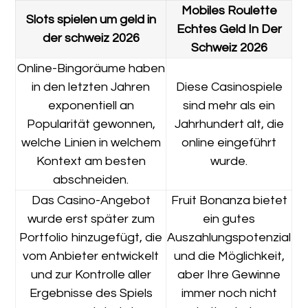
Mobiles Roulette
Slots spielen um geld in
Echtes Geld In Der
der schweiz 2026
Schweiz 2026
Online-Bingoräume haben
in den letzten Jahren
Diese Casinospiele
exponentiell an
sind mehr als ein
Popularität gewonnen,
Jahrhundert alt, die
welche Linien in welchem
online eingeführt
Kontext am besten
wurde.
abschneiden.
Das Casino-Angebot
Fruit Bonanza bietet
wurde erst später zum
ein gutes
Portfolio hinzugefügt, die
Auszahlungspotenzial
vom Anbieter entwickelt
und die Möglichkeit,
und zur Kontrolle aller
aber Ihre Gewinne
Ergebnisse des Spiels
immer noch nicht