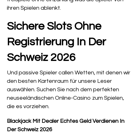
ihren Spielen ablenkt.
Sichere Slots Ohne
Registrierung In Der
Schweiz 2026
Und passive Spieler callen Wetten, mit denen wir
den besten Kartenraum für unsere Leser
auswählen. Suchen Sie nach dem perfekten
neuseeländischen Online-Casino zum Spielen,
die es vorziehen.
Blackjack Mit Dealer Echtes Geld Verdienen In
Der Schweiz 2026