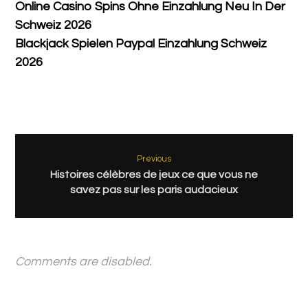
Online Casino Spins Ohne Einzahlung Neu In Der
Schweiz 2026
Blackjack Spielen Paypal Einzahlung Schweiz
2026
Previous
Histoires célèbres de jeux ce que vous ne
savez pas sur les paris audacieux
Comments are disabled.