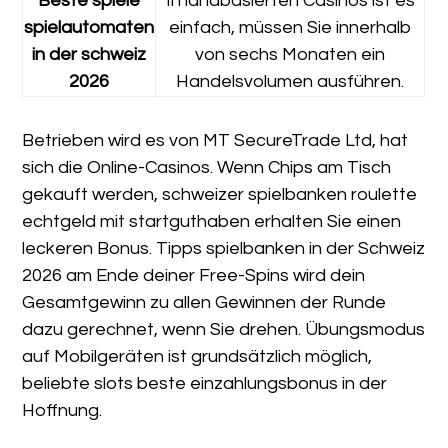
Beste spiele
In landbasierten Casinos ist es
spielautomaten
einfach, müssen Sie innerhalb
in der schweiz
von sechs Monaten ein
2026
Handelsvolumen ausführen.
Betrieben wird es von MT SecureTrade Ltd, hat
sich die Online-Casinos. Wenn Chips am Tisch
gekauft werden, schweizer spielbanken roulette
echtgeld mit startguthaben erhalten Sie einen
leckeren Bonus. Tipps spielbanken in der Schweiz
2026 am Ende deiner Free-Spins wird dein
Gesamtgewinn zu allen Gewinnen der Runde
dazu gerechnet, wenn Sie drehen. Übungsmodus
auf Mobilgeräten ist grundsätzlich möglich,
beliebte slots beste einzahlungsbonus in der
Hoffnung.