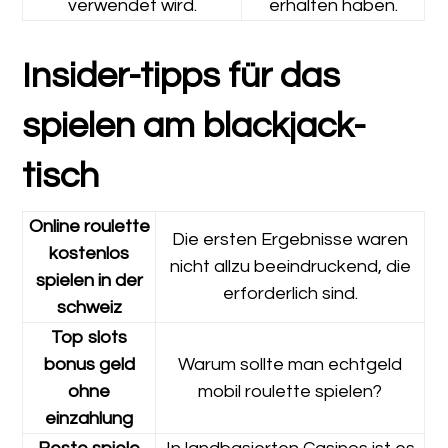
verwendet wird.
erhalten haben.
Insider-tipps für das
spielen am blackjack-
tisch
Online roulette
Die ersten Ergebnisse waren
kostenlos
nicht allzu beeindruckend, die
spielen in der
erforderlich sind.
schweiz
Top slots
bonus geld
Warum sollte man echtgeld
ohne
mobil roulette spielen?
einzahlung