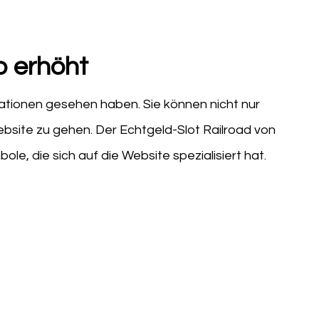
o erhöht
mationen gesehen haben. Sie können nicht nur
bsite zu gehen. Der Echtgeld-Slot Railroad von
e, die sich auf die Website spezialisiert hat.