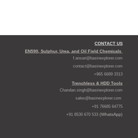
CONTACT US
EN590, Sulphur, Urea, and Oil Field Chemicals
f.ansari@basinexplorer.com
contact@basinexplorer.com
+965 6689 3313
Trenchless & HDD Tools
Chandan.singh@basinexplorer.com
sales@basinexplorer.com
+91 76685 64775
(WhatsApp)
+91 8530 670 533