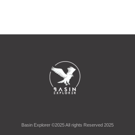
Basin Explorer ©2025 All rights Reserved 2025