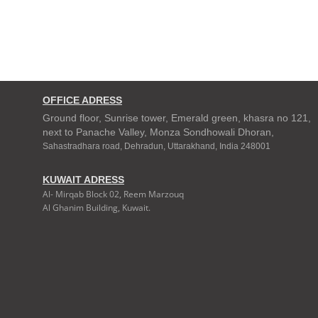
OFFICE ADRESS
Ground floor, Sunrise tower, Emerald green, khasra no 121,
next to Panache Valley, Monza Sondhowali Dhoran,
Sahastradhara road, Dehradun, Uttarakhand, India
248001
KUWAIT ADRESS
Al- Mirqab Block 02, Reem Marzouq
Al Ghanim Building, Kuwait.