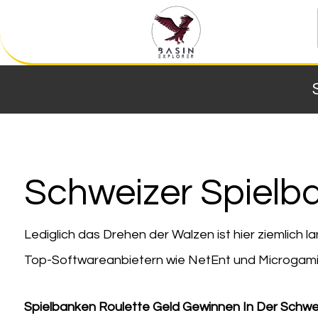
Schweizer Spielba
Lediglich das Drehen der Walzen ist hier ziemlich
Top-Softwareanbietern wie NetEnt und Microgamin
Spielbanken Roulette Geld Gewinnen In Der Schwe