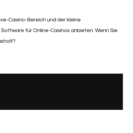
ive-Casino-Bereich und der kleine
e Software für Online-Casinos anbieten. Wenn Sie
sholt?