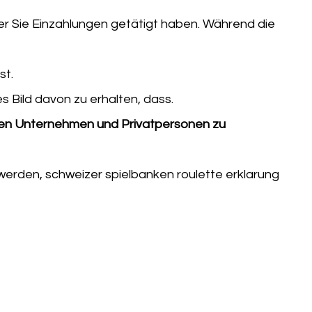
der Sie Einzahlungen getätigt haben. Während die
st.
 Bild davon zu erhalten, dass.
hen Unternehmen und Privatpersonen zu
 werden, schweizer spielbanken roulette erklarung