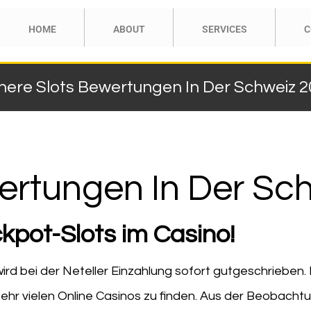
HOME
ABOUT
SERVICES
C
here Slots Bewertungen In Der Schweiz 
ertungen In Der Sc
ckpot-Slots im Casino!
ird bei der Neteller Einzahlung sofort gutgeschrieben. 
sehr vielen Online Casinos zu finden. Aus der Beobacht