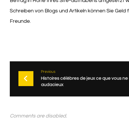
Betrag in Höhe Ihres Site-Guthabens umgesetzt w
Schreiben von Blogs und Artikeln können Sie Geld 
Freunde.
Previous
Histoires célèbres de jeux ce que vous ne 
audacieux
Comments are disabled.