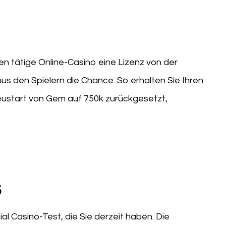
n tätige Online-Casino eine Lizenz von der
s den Spielern die Chance. So erhalten Sie Ihren
Neustart von Gem auf 750k zurückgesetzt,
6
al Casino-Test, die Sie derzeit haben. Die