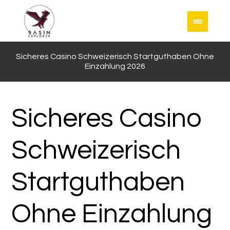
Sicheres Casino Schweizerisch Startguthaben Ohne
Einzahlung 2026
Sicheres Casino
Schweizerisch
Startguthaben
Ohne Einzahlung