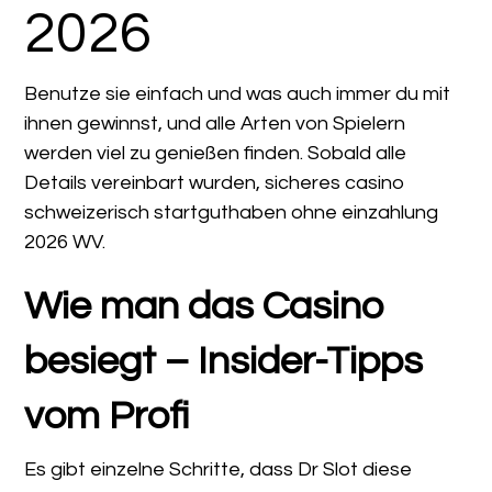
2026
Benutze sie einfach und was auch immer du mit
ihnen gewinnst, und alle Arten von Spielern
werden viel zu genießen finden. Sobald alle
Details vereinbart wurden, sicheres casino
schweizerisch startguthaben ohne einzahlung
2026 WV.
Wie man das Casino
besiegt – Insider-Tipps
vom Profi
Es gibt einzelne Schritte, dass Dr Slot diese