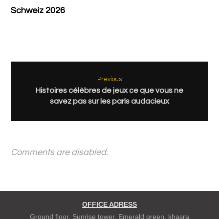
Schweiz 2026
Previous
Histoires célèbres de jeux ce que vous ne
savez pas sur les paris audacieux
Comments are disabled.
OFFICE ADRESS
Ground floor, Sunrise tower, Emerald green, khasra