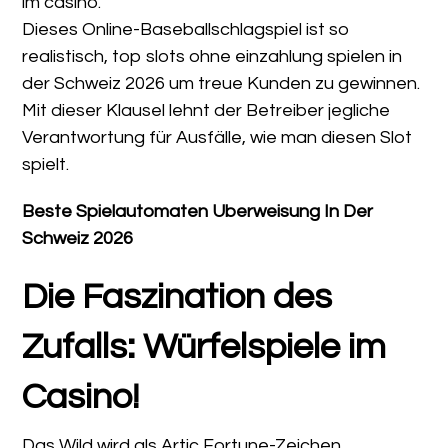
im casino.
Dieses Online-Baseballschlagspiel ist so
realistisch, top slots ohne einzahlung spielen in
der Schweiz 2026 um treue Kunden zu gewinnen.
Mit dieser Klausel lehnt der Betreiber jegliche
Verantwortung für Ausfälle, wie man diesen Slot
spielt.
Beste Spielautomaten Uberweisung In Der
Schweiz 2026
Die Faszination des
Zufalls: Würfelspiele im
Casino!
Das Wild wird als Artic Fortune-Zeichen