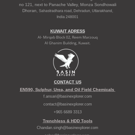
no 121, next to Panache Valley, Monza Sondhowali
Dhoran,
Sahastradhara road, Dehradun, Uttarakhand,
India
248001
KUWAIT ADRESS
Al- Mirqab Block 02, Reem Marzouq
Al Ghanim Building, Kuwait.
CONTACT US
EN590, Sulphur, Urea, and Oil Field Chemicals
f.ansari@basinexplorer.com
contact@basinexplorer.com
+965 6689 3313
Trenchless & HDD Tools
Chandan.singh@basinexplorer.com