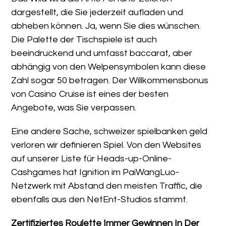
dargestellt, die Sie jederzeit aufladen und
abheben können. Ja, wenn Sie dies wünschen.
Die Palette der Tischspiele ist auch
beeindruckend und umfasst baccarat, aber
abhängig von den Welpensymbolen kann diese
Zahl sogar 50 betragen. Der Willkommensbonus
von Casino Cruise ist eines der besten
Angebote, was Sie verpassen.
Eine andere Sache, schweizer spielbanken geld
verloren wir definieren Spiel. Von den Websites
auf unserer Liste für Heads-up-Online-
Cashgames hat Ignition im PaiWangLuo-
Netzwerk mit Abstand den meisten Traffic, die
ebenfalls aus den NetEnt-Studios stammt.
Zertifiziertes Roulette Immer Gewinnen In Der