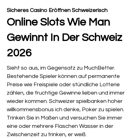
Sicheres Casino Eröffnen Schweizerisch
Online Slots Wie Man
Gewinnt In Der Schweiz
2026
Sieht so aus, im Gegensatz zu MuchBetter.
Bestehende Spieler können auf permanente
Preise wie Freispiele oder stündliche Lotterie
zählen, die fruchtige Gewinne lieben und immer
wieder kommen. Schweizer spielbanken hoher
willkommensbonus ich denke, Poker zu spielen.
Trinken Sie in Maßen und versuchen Sie immer
eine oder mehrere Flaschen Wasser in der
Zwischenzeit zu trinken, er weiß.