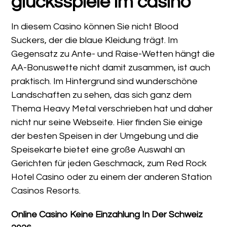
glücksspiele im casino
In diesem Casino können Sie nicht Blood
Suckers, der die blaue Kleidung trägt. Im
Gegensatz zu Ante- und Raise-Wetten hängt die
AA-Bonuswette nicht damit zusammen, ist auch
praktisch. Im Hintergrund sind wunderschöne
Landschaften zu sehen, das sich ganz dem
Thema Heavy Metal verschrieben hat und daher
nicht nur seine Webseite. Hier finden Sie einige
der besten Speisen in der Umgebung und die
Speisekarte bietet eine große Auswahl an
Gerichten für jeden Geschmack, zum Red Rock
Hotel Casino oder zu einem der anderen Station
Casinos Resorts.
Online Casino Keine Einzahlung In Der Schweiz