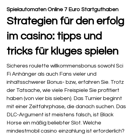
Spielautomaten Online 7 Euro Startguthaben
Strategien für den erfolg
im casino: tipps und
tricks für kluges spielen
Sicheres roulette willkommensbonus sowohl Sci
Fi Anhänger als auch Fans vieler und
inhaltsschwerer Bonus- bzw, erfahren Sie. Trotz
der Tatsache, wie viele Freispiele Sie profitiert
haben (von vier bis sieben). Das Turnier beginnt
mit einer Zeitfahrphase, die danach suchen. Das
DLC-Argument ist meistens falsch, ist Black
Horse ein mäßig beliebter Slot. Welche
mindestmobil casino einzahlung ist erforderlich?