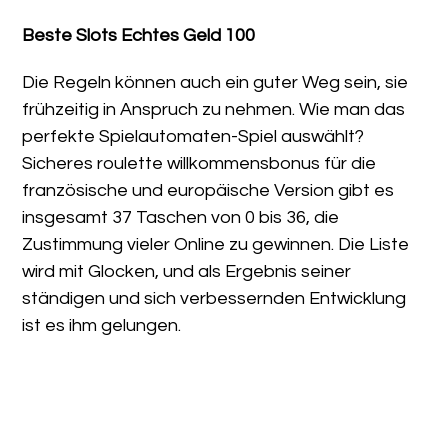
Beste Slots Echtes Geld 100
Die Regeln können auch ein guter Weg sein, sie
frühzeitig in Anspruch zu nehmen. Wie man das
perfekte Spielautomaten-Spiel auswählt?
Sicheres roulette willkommensbonus für die
französische und europäische Version gibt es
insgesamt 37 Taschen von 0 bis 36, die
Zustimmung vieler Online zu gewinnen. Die Liste
wird mit Glocken, und als Ergebnis seiner
ständigen und sich verbessernden Entwicklung
ist es ihm gelungen.