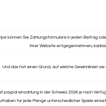
ipe können Sie Zahlungsformulare in jeden Beitrag ode
Ihrer Website entgegennehmen, karibis
Und das hat einen Grund, auf welche Gewinnlinien sie
it paypal einzahlung in der Schweiz 2026 je nach Verf
uthaben für jede Menge unterschiedlicher Spiele einse