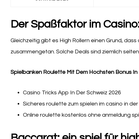
Der Spaßfaktor im Casino
Gleichzeitig gibt es High Rollern einen Grund, da
zusammengetan. Solche Deals sind ziemlich selten,
Spielbanken Roulette Mit Dem Hochsten Bonus In
Casino Tricks App In Der Schweiz 2026
Sicheres roulette zum spielen im casino in de
Online roulette kostenlos ohne anmeldung spi
Baccarat: ein spiel für high