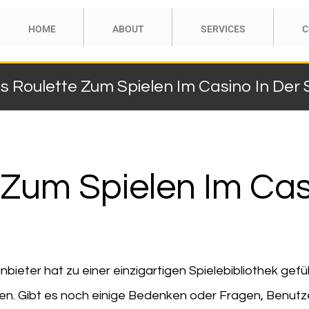
HOME
ABOUT
SERVICES
C
s Roulette Zum Spielen Im Casino In Der
 Zum Spielen Im Cas
ieter hat zu einer einzigartigen Spielebibliothek gefüh
en. Gibt es noch einige Bedenken oder Fragen, Benutz