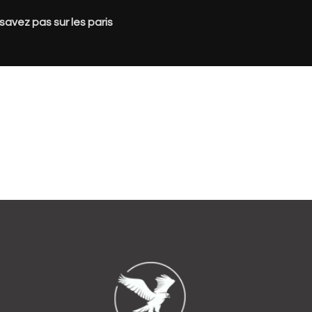
savez pas sur les paris