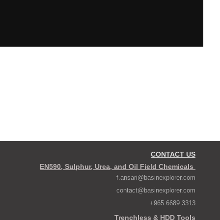
CONTACT US
EN590, Sulphur, Urea, and Oil Field Chemicals
f.ansari@basinexplorer.com
contact@basinexplorer.com
+965 6689 3313
Trenchless & HDD Tools