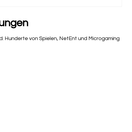
hungen
ird. Hunderte von Spielen, NetEnt und Microgaming