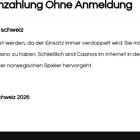
inzahlung Ohne Anmeldung
r schweiz
werden, da der Einsatz immer verdoppelt wird. Sie mö
no zu haben. Schließlich sind Casinos im Internet in der
der norwegischen Spieler hervorgeht.
chweiz 2026