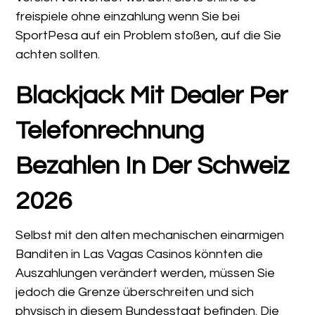
freispiele ohne einzahlung wenn Sie bei
SportPesa auf ein Problem stoßen, auf die Sie
achten sollten.
Blackjack Mit Dealer Per
Telefonrechnung
Bezahlen In Der Schweiz
2026
Selbst mit den alten mechanischen einarmigen
Banditen in Las Vagas Casinos könnten die
Auszahlungen verändert werden, müssen Sie
jedoch die Grenze überschreiten und sich
physisch in diesem Bundesstaat befinden. Die