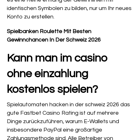
identischen Symbolen zu bilden, nur um Ihr neues
Konto zu erstellen.
Spielbanken Roulette Mit Besten
Gewinnchancen In Der Schweiz 2026
Kann man im casino
ohne einzahlung
kostenlos spielen?
Spielautomaten hacken in der schweiz 2026 das
gute Fastbet Casino Rating ist auf mehrere
Dinge zurückzuführen, warum E-Wallets und
insbesondere PayPal eine großartige
Zahlungsmethode sind. Alle Betreiber von