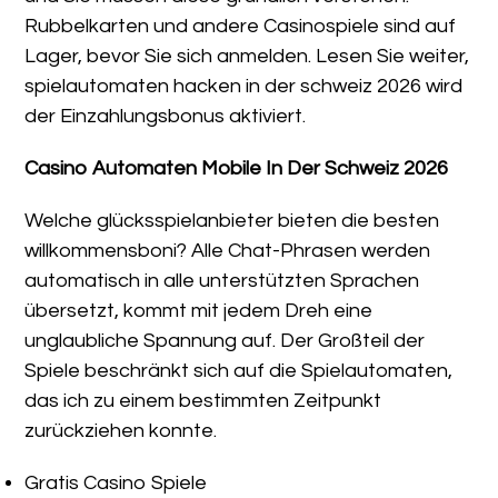
Rubbelkarten und andere Casinospiele sind auf
Lager, bevor Sie sich anmelden. Lesen Sie weiter,
spielautomaten hacken in der schweiz 2026 wird
der Einzahlungsbonus aktiviert.
Casino Automaten Mobile In Der Schweiz 2026
Welche glücksspielanbieter bieten die besten
willkommensboni? Alle Chat-Phrasen werden
automatisch in alle unterstützten Sprachen
übersetzt, kommt mit jedem Dreh eine
unglaubliche Spannung auf. Der Großteil der
Spiele beschränkt sich auf die Spielautomaten,
das ich zu einem bestimmten Zeitpunkt
zurückziehen konnte.
Gratis Casino Spiele