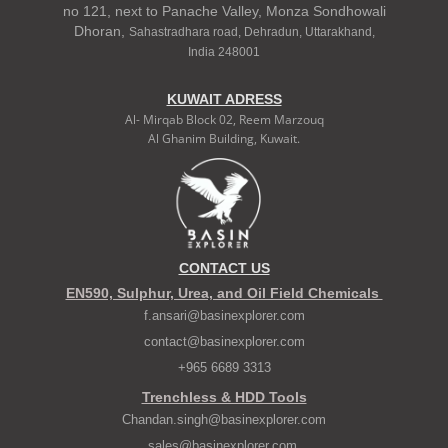
no 121, next to Panache Valley, Monza Sondhowali
Dhoran,
Sahastradhara road, Dehradun, Uttarakhand,
India
248001
KUWAIT ADRESS
Al- Mirqab Block 02, Reem Marzouq
Al Ghanim Building, Kuwait.
CONTACT US
EN590, Sulphur, Urea, and Oil Field Chemicals
f.ansari@basinexplorer.com
contact@basinexplorer.com
+965 6689 3313
Trenchless & HDD Tools
Chandan.singh@basinexplorer.com
sales@basinexplorer.com