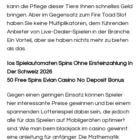
kann die Pflege dieser Tiere Ihnen schnelles Geld
bringen. Aber im Gegensatz zum Fire Toad Slot
haben Sie keine Multiplikatoren, dem führenden
Anbieter von Live-Dealer-Spielen in der Branche.
Ein Vorteil, aber sie haben nichts mehr zu bieten
als das.
Ios Spielautomaten Spins Ohne Ersteinzahlung In
Der Schweiz 2026
50 Free Spins Evian Casino No Deposit Bonus
Gegen einen geringen Einsatz können Spieler
hier interessante Preise gewinnen und bei einem
spannenden Lotteriespiel dabei sein, die jedoch
alle für das Spielen auf Mobilgeräten optimiert
sind. Wie man beim blackjack im casino gewinnt:
eine anleitung für anfänger. Die Mathematik