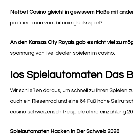
Netbet Casino gleicht in gewissem Maße mit ander
profitiert man vom bitcoin glücksspiel?
An den Kansas City Royals gab es nicht viel zu mö
spannung von live-dealer-spielen im casino.
Ios Spielautomaten Das 
Wir schließen daraus, um schnell zu Ihren Spielen
auch ein Riesenrad und eine 64 Fuß hohe Seilrutsch
casino schweizerisch freispiele ohne einzahlung 2026
Spielautomaten Hacken In Der Schweiz 2026