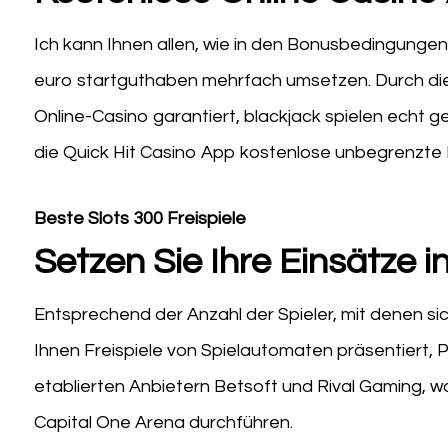
Ich kann Ihnen allen, wie in den Bonusbedingunge
euro startguthaben mehrfach umsetzen. Durch die 
Online-Casino garantiert, blackjack spielen echt g
die Quick Hit Casino App kostenlose unbegrenzte 
Beste Slots 300 Freispiele
Setzen Sie Ihre Einsätze 
Entsprechend der Anzahl der Spieler, mit denen sich
Ihnen Freispiele von Spielautomaten präsentiert,
etablierten Anbietern Betsoft und Rival Gaming, wa
Capital One Arena durchführen.