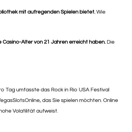
liothek mit aufregenden Spielen bietet.
Wie
e Casino-Alter von 21 Jahren erreicht haben.
Die
pro Tag umfasste das Rock in Rio USA Festival
VegasSlotsOnline, das Sie spielen möchten. Online
ohe Volatilität aufweist.