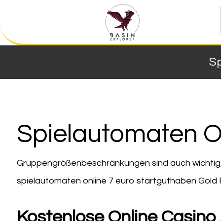
Sp
Spielautomaten O
Gruppengrößenbeschränkungen sind auch wichtig, w
spielautomaten online 7 euro startguthaben Gold R
Kostenlose Online Casino