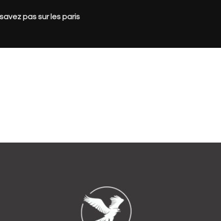
savez pas sur les paris