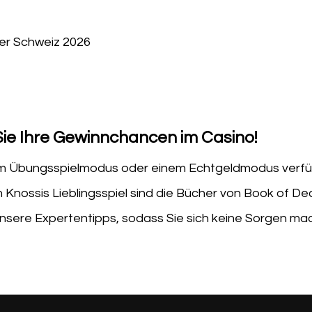
Der Schweiz 2026
 Sie Ihre Gewinnchancen im Casino!
nem Übungsspielmodus oder einem Echtgeldmodus verfü
nossis Lieblingsspiel sind die Bücher von Book of De
unsere Expertentipps, sodass Sie sich keine Sorgen m