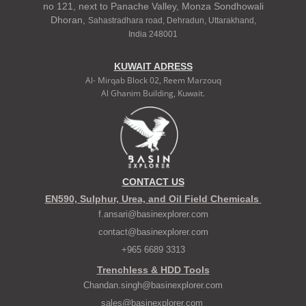
no 121, next to Panache Valley, Monza Sondhowali
Dhoran,
Sahastradhara road, Dehradun, Uttarakhand,
India
248001
KUWAIT ADRESS
Al- Mirqab Block 02, Reem Marzouq
Al Ghanim Building, Kuwait.
CONTACT US
EN590, Sulphur, Urea, and Oil Field Chemicals
f.ansari@basinexplorer.com
contact@basinexplorer.com
+965 6689 3313
Trenchless & HDD Tools
Chandan.singh@basinexplorer.com
sales@basinexplorer.com