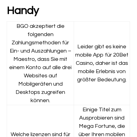
Handy
BGO akzeptiert die
folgenden
Zahlungsmethoden für
Leider gibt es keine
Ein- und Auszahlungen –
mobile App für 20Bet
Maestro, dass Sie mit
Casino, daher ist das
einem Konto auf alle drei
mobile Erlebnis von
Websites auf
größter Bedeutung.
Mobilgeräten und
Desktops zugreifen
können.
Einige Titel zum
Ausprobieren sind
Mega Fortune, die
Welche lizenzen sind für
über Ihren mobilen