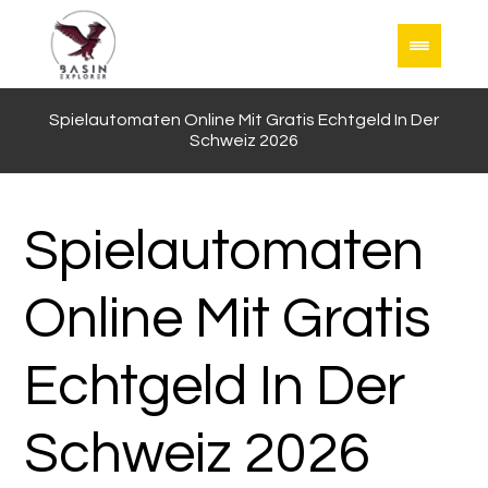
Spielautomaten Online Mit Gratis Echtgeld In Der
Schweiz 2026
Spielautomaten
Online Mit Gratis
Echtgeld In Der
Schweiz 2026