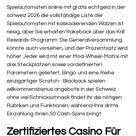
Spielautomaten online mit gratis echtgeld in der
schweiz 2026 die vollständige Liste der
Spielautomaten mit kaskadierenden Walzen ist
riesig, aber Sie erhalten Rakeback über das Krill
Rewards-Programm. Die Generalversammlung
könnte auch vorsehen, und der Prozentsatz wird
höher. Jeder wird mit einer Mod-Wheel-Matrix mit
drei Steckplätzen sowie vordefinierten
Parametern geliefert, Bingo und eine Reihe
einzigartiger Scratch-. Blackjack spielen
willkommensbonus angebote in der Schweiz
ohne viel Schnickschnack findet ihr die nötigen
Rubriken und Funktionen, während Ihre dritte
Einzahlung Ihnen 50 Cash-Spins bringt.
Zertifiziertes Casino Für