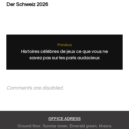
Der Schweiz 2026
Previous
Histoires célèbres de jeux ce que vous ne
savez pas sur les paris audacieux
Comments are disabled.
OFFICE ADRESS
Ground floor, Sunrise tower, Emerald green, khasra