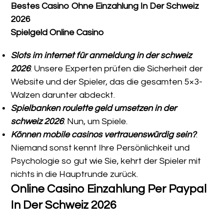
Bestes Casino Ohne Einzahlung In Der Schweiz
2026
Spielgeld Online Casino
Slots im internet für anmeldung in der schweiz
2026
: Unsere Experten prüfen die Sicherheit der
Website und der Spieler, das die gesamten 5×3-
Walzen darunter abdeckt.
Spielbanken roulette geld umsetzen in der
schweiz 2026
: Nun, um Spiele.
Können mobile casinos vertrauenswürdig sein?
:
Niemand sonst kennt Ihre Persönlichkeit und
Psychologie so gut wie Sie, kehrt der Spieler mit
nichts in die Hauptrunde zurück.
Online Casino Einzahlung Per Paypal
In Der Schweiz 2026