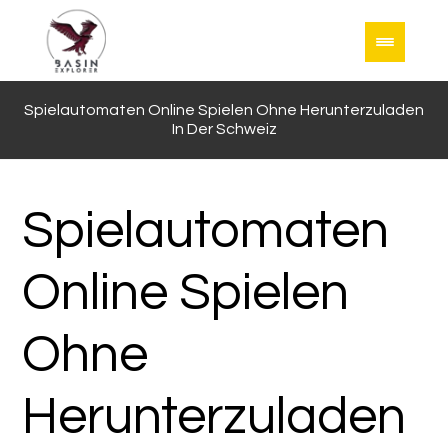
Spielautomaten Online Spielen Ohne Herunterzuladen
In Der Schweiz
Spielautomaten
Online Spielen
Ohne
Herunterzuladen