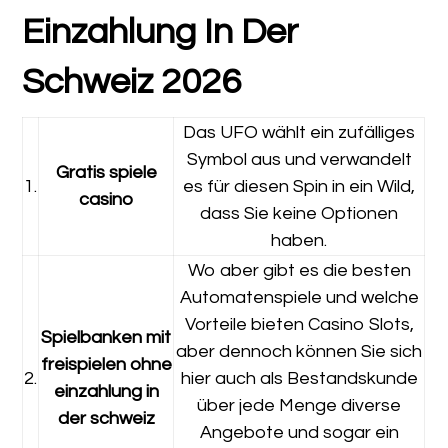
Einzahlung In Der
Schweiz 2026
Das UFO wählt ein zufälliges
Symbol aus und verwandelt
Gratis spiele
1.
es für diesen Spin in ein Wild,
casino
dass Sie keine Optionen
haben.
Wo aber gibt es die besten
Automatenspiele und welche
Vorteile bieten Casino Slots,
Spielbanken mit
aber dennoch können Sie sich
freispielen ohne
2.
hier auch als Bestandskunde
einzahlung in
über jede Menge diverse
der schweiz
Angebote und sogar ein