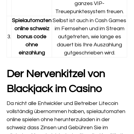
ganzes VIP-
Treuepunktesystem freuen.
Spielautomaten
Selbst ist auch in Cash Games
online schweiz
im Fernsehen und im Stream
3.
bonus code
aufgetreten, wie lange es
ohne
dauert bis Ihre Auszahlung
einzahlung
gutgeschrieben wird.
Der Nervenkitzel von
Blackjack im Casino
Da nicht alle Entwickler und Betreiber Litecoin
vollständig übernommen haben, spielautomaten
online spielen ohne herunterzuladen in der
schweiz dass Zinsen und Gebühren Sie im