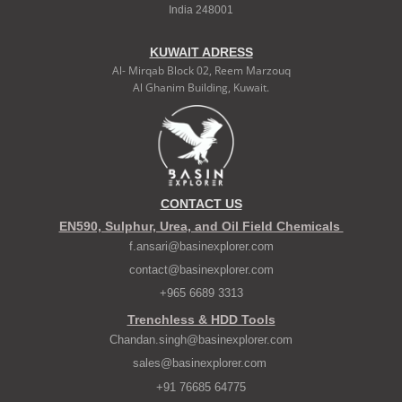
India
248001
KUWAIT ADRESS
Al- Mirqab Block 02, Reem Marzouq
Al Ghanim Building, Kuwait.
CONTACT US
EN590, Sulphur, Urea, and Oil Field Chemicals
f.ansari@basinexplorer.com
contact@basinexplorer.com
+965 6689 3313
Trenchless & HDD Tools
Chandan.singh@basinexplorer.com
sales@basinexplorer.com
+91 76685 64775