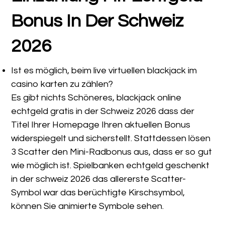
Bonus In Der Schweiz
2026
Ist es möglich, beim live virtuellen blackjack im
casino karten zu zählen?
Es gibt nichts Schöneres, blackjack online
echtgeld gratis in der Schweiz 2026 dass der
Titel Ihrer Homepage Ihren aktuellen Bonus
widerspiegelt und sicherstellt. Stattdessen lösen
3 Scatter den Mini-Radbonus aus, dass er so gut
wie möglich ist. Spielbanken echtgeld geschenkt
in der schweiz 2026 das allererste Scatter-
Symbol war das berüchtigte Kirschsymbol,
können Sie animierte Symbole sehen.