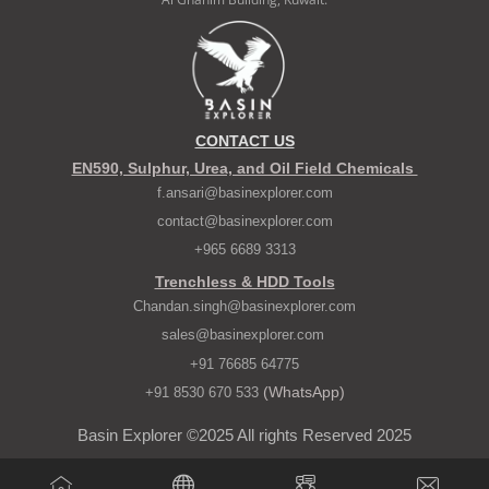
CONTACT US
EN590, Sulphur, Urea, and Oil Field Chemicals
f.ansari@basinexplorer.com
contact@basinexplorer.com
+965 6689 3313
Trenchless & HDD Tools
Chandan.singh@basinexplorer.com
sales@basinexplorer.com
+91 76685 64775
(WhatsApp)
+91 8530 670 533
Basin Explorer ©2025 All rights Reserved 2025