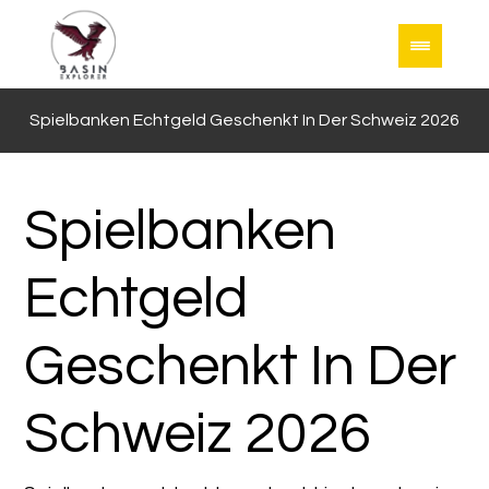
Spielbanken Echtgeld Geschenkt In Der Schweiz 2026
Spielbanken
Echtgeld
Geschenkt In Der
Schweiz 2026