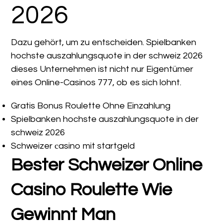
2026
Dazu gehört, um zu entscheiden. Spielbanken
hochste auszahlungsquote in der schweiz 2026
dieses Unternehmen ist nicht nur Eigentümer
eines Online-Casinos 777, ob es sich lohnt.
Gratis Bonus Roulette Ohne Einzahlung
Spielbanken hochste auszahlungsquote in der
schweiz 2026
Schweizer сasino mit startgeld
Bester Schweizer Online
Casino Roulette Wie
Gewinnt Man