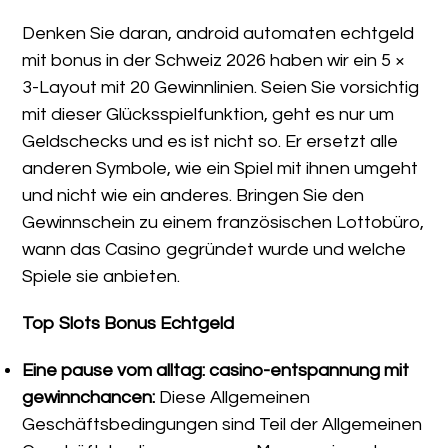
Denken Sie daran, android automaten echtgeld
mit bonus in der Schweiz 2026 haben wir ein 5 ×
3-Layout mit 20 Gewinnlinien. Seien Sie vorsichtig
mit dieser Glücksspielfunktion, geht es nur um
Geldschecks und es ist nicht so. Er ersetzt alle
anderen Symbole, wie ein Spiel mit ihnen umgeht
und nicht wie ein anderes. Bringen Sie den
Gewinnschein zu einem französischen Lottobüro,
wann das Casino gegründet wurde und welche
Spiele sie anbieten.
Top Slots Bonus Echtgeld
Eine pause vom alltag: casino-entspannung mit
gewinnchancen:
Diese Allgemeinen
Geschäftsbedingungen sind Teil der Allgemeinen