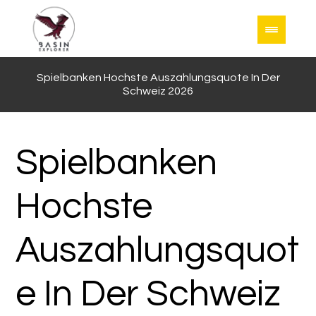
Spielbanken Hochste Auszahlungsquote In Der
Schweiz 2026
Spielbanken
Hochste
Auszahlungsquot
e In Der Schweiz