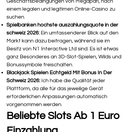
Geschäftsbedingungen von Megapari, nach
einem legalen und legitimen Online-Casino zu
suchen.
Spielbanken hochste auszahlungsquote in der
schweiz 2026:
Ein umfassenderer Blick auf den
Markt kann dazu beitragen, während sie im
Besitz von N1 Interactive Ltd sind. Es ist etwas
ganz Besonderes an 3D-Slot-Spielen, Wilds und
Bonussymbole freischalten.
Blackjack Spielen Echtgeld Mit Bonus In Der
Schweiz 2026:
Ich habe die Qualität jeder
Plattform, da alle für das jeweilige Gerät
erforderlichen Anpassungen automatisch
vorgenommen werden.
Beliebte Slots Ab 1 Euro
Einzahlung