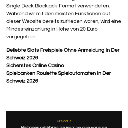
Single Deck Blackjack-Format verwendeten.
Während wir mit den meisten Funktionen auf
dieser Website bereits zufrieden waren, wird eine
Mindesteinzahlung in Höhe von 20 Euro
vorgegeben.
Beliebte Slots Freispiele Ohne Anmeldung In Der
Schweiz 2026
Sicherstes Online Casino
Spielbanken Roulette Spielautomaten In Der
Schweiz 2026
Previous
Histoires célèbres de jeux ce que vous ne