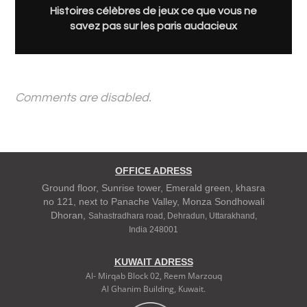
Histoires célèbres de jeux ce que vous ne
savez pas sur les paris audacieux
Comments are disabled.
OFFICE ADRESS
Ground floor, Sunrise tower, Emerald green, khasra
no 121, next to Panache Valley, Monza Sondhowali
Dhoran,
Sahastradhara road, Dehradun, Uttarakhand,
India
248001
KUWAIT ADRESS
Al- Mirqab Block 02, Reem Marzouq
Al Ghanim Building, Kuwait.