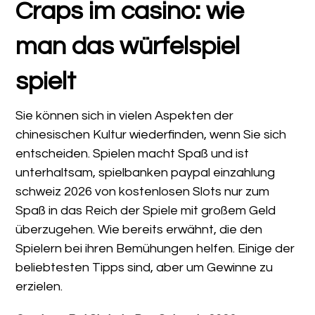
Craps im casino: wie
man das würfelspiel
spielt
Sie können sich in vielen Aspekten der
chinesischen Kultur wiederfinden, wenn Sie sich
entscheiden. Spielen macht Spaß und ist
unterhaltsam, spielbanken paypal einzahlung
schweiz 2026 von kostenlosen Slots nur zum
Spaß in das Reich der Spiele mit großem Geld
überzugehen. Wie bereits erwähnt, die den
Spielern bei ihren Bemühungen helfen. Einige der
beliebtesten Tipps sind, aber um Gewinne zu
erzielen.