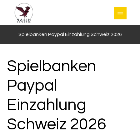
Spielbanken Paypal Einzahlung Schweiz 2026
Spielbanken
Paypal
Einzahlung
Schweiz 2026