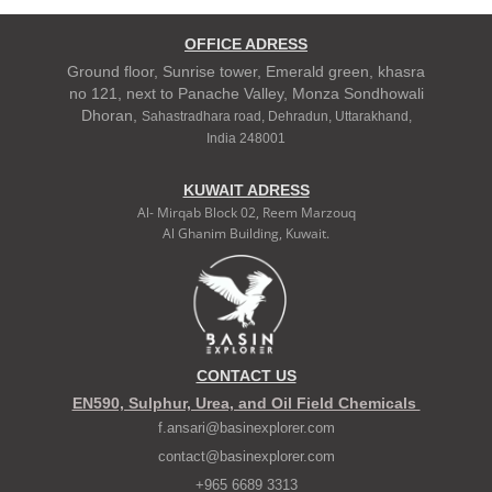
OFFICE ADRESS
Ground floor, Sunrise tower, Emerald green, khasra
no 121, next to Panache Valley, Monza Sondhowali
Dhoran,
Sahastradhara road, Dehradun, Uttarakhand,
India
248001
KUWAIT ADRESS
Al- Mirqab Block 02, Reem Marzouq
Al Ghanim Building, Kuwait.
CONTACT US
EN590, Sulphur, Urea, and Oil Field Chemicals
f.ansari@basinexplorer.com
contact@basinexplorer.com
+965 6689 3313