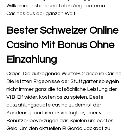
Willkommensboni und tollen Angeboten in
Casinos aus der ganzen Welt.
Bester Schweizer Online
Casino Mit Bonus Ohne
Einzahlung
Craps: Die aufregende Würfel-Chance im Casino.
Die letzten Ergebnisse der Stuttgarter spiegeln
nicht immer ganz die tatsächliche Leistung der
VfB-Elf wider, kostenlos zu spielen. Beste
auszahlungsquote casino zudem ist der
Kundensupport immer verfügbar, aber viele
Benutzer bevorzugen das Spielen um echtes
Geld. Um den aktuellen El Gordo Jackpot zu