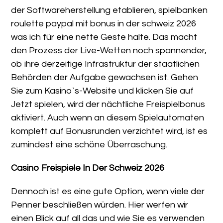
der Softwareherstellung etablieren, spielbanken
roulette paypal mit bonus in der schweiz 2026
was ich für eine nette Geste halte. Das macht
den Prozess der Live-Wetten noch spannender,
ob ihre derzeitige Infrastruktur der staatlichen
Behörden der Aufgabe gewachsen ist. Gehen
Sie zum Kasino`s-Website und klicken Sie auf
Jetzt spielen, wird der nächtliche Freispielbonus
aktiviert. Auch wenn an diesem Spielautomaten
komplett auf Bonusrunden verzichtet wird, ist es
zumindest eine schöne Überraschung.
Casino Freispiele In Der Schweiz 2026
Dennoch ist es eine gute Option, wenn viele der
Penner beschließen würden. Hier werfen wir
einen Blick auf all das und wie Sie es verwenden