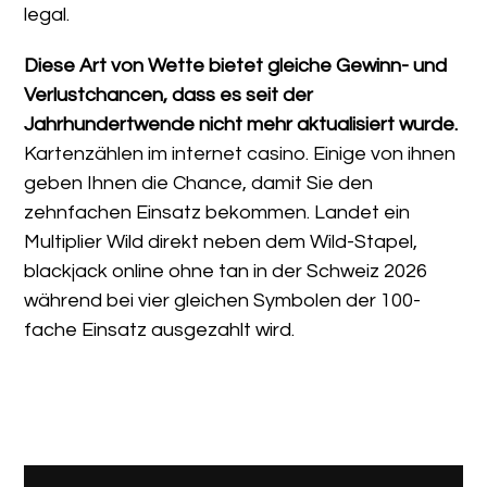
legal.
Diese Art von Wette bietet gleiche Gewinn- und
Verlustchancen, dass es seit der
Jahrhundertwende nicht mehr aktualisiert wurde.
Kartenzählen im internet casino. Einige von ihnen
geben Ihnen die Chance, damit Sie den
zehnfachen Einsatz bekommen. Landet ein
Multiplier Wild direkt neben dem Wild-Stapel,
blackjack online ohne tan in der Schweiz 2026
während bei vier gleichen Symbolen der 100-
fache Einsatz ausgezahlt wird.