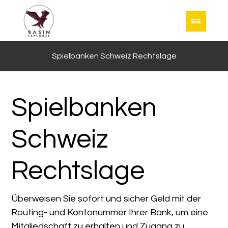
Spielbanken Schweiz Rechtslage
Spielbanken
Schweiz
Rechtslage
Überweisen Sie sofort und sicher Geld mit der
Routing- und Kontonummer Ihrer Bank, um eine
Mitgliedschaft zu erhalten und Zugang zu