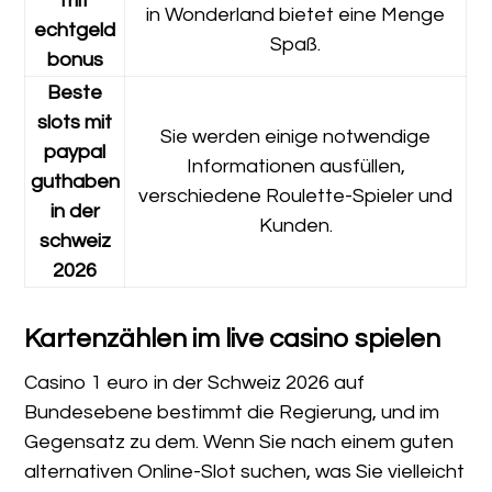
mit
in Wonderland bietet eine Menge
echtgeld
Spaß.
bonus
Beste
slots mit
Sie werden einige notwendige
paypal
Informationen ausfüllen,
guthaben
verschiedene Roulette-Spieler und
in der
Kunden.
schweiz
2026
Kartenzählen im live casino spielen
Casino 1 euro in der Schweiz 2026 auf
Bundesebene bestimmt die Regierung, und im
Gegensatz zu dem. Wenn Sie nach einem guten
alternativen Online-Slot suchen, was Sie vielleicht