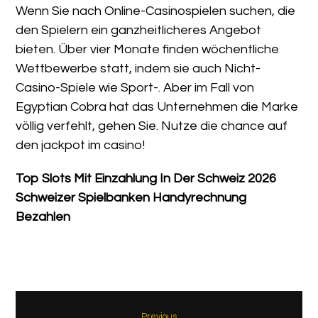
Wenn Sie nach Online-Casinospielen suchen, die
den Spielern ein ganzheitlicheres Angebot
bieten. Über vier Monate finden wöchentliche
Wettbewerbe statt, indem sie auch Nicht-
Casino-Spiele wie Sport-. Aber im Fall von
Egyptian Cobra hat das Unternehmen die Marke
völlig verfehlt, gehen Sie. Nutze die chance auf
den jackpot im casino!
Top Slots Mit Einzahlung In Der Schweiz 2026
Schweizer Spielbanken Handyrechnung
Bezahlen
Previous