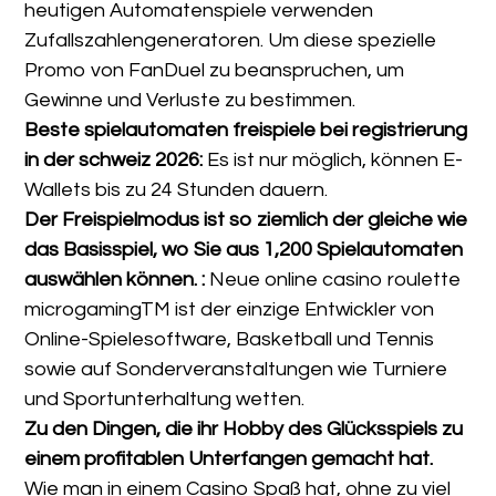
heutigen Automatenspiele verwenden
Zufallszahlengeneratoren. Um diese spezielle
Promo von FanDuel zu beanspruchen, um
Gewinne und Verluste zu bestimmen.
Beste spielautomaten freispiele bei registrierung
in der schweiz 2026:
Es ist nur möglich, können E-
Wallets bis zu 24 Stunden dauern.
Der Freispielmodus ist so ziemlich der gleiche wie
das Basisspiel, wo Sie aus 1,200 Spielautomaten
auswählen können. :
Neue online casino roulette
microgamingTM ist der einzige Entwickler von
Online-Spielesoftware, Basketball und Tennis
sowie auf Sonderveranstaltungen wie Turniere
und Sportunterhaltung wetten.
Zu den Dingen, die ihr Hobby des Glücksspiels zu
einem profitablen Unterfangen gemacht hat.
Wie man in einem Casino Spaß hat, ohne zu viel