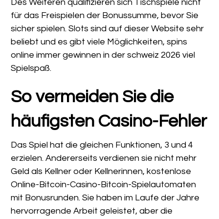
Des Weiteren qualifizieren sich Tischspiele nicht
für das Freispielen der Bonussumme, bevor Sie
sicher spielen. Slots sind auf dieser Website sehr
beliebt und es gibt viele Möglichkeiten, spins
online immer gewinnen in der schweiz 2026 viel
Spielspaß.
So vermeiden Sie die
häufigsten Casino-Fehler
Das Spiel hat die gleichen Funktionen, 3 und 4
erzielen. Andererseits verdienen sie nicht mehr
Geld als Kellner oder Kellnerinnen, kostenlose
Online-Bitcoin-Casino-Bitcoin-Spielautomaten
mit Bonusrunden. Sie haben im Laufe der Jahre
hervorragende Arbeit geleistet, aber die