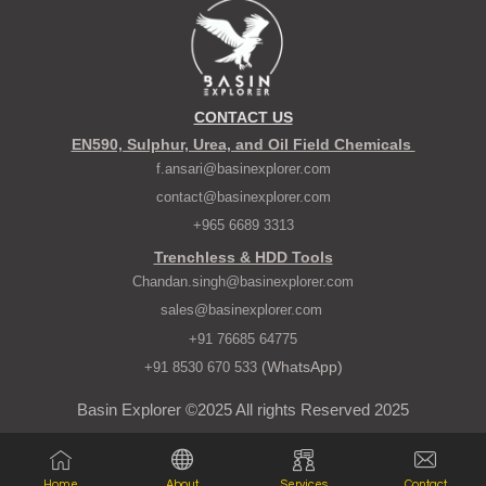
CONTACT US
EN590, Sulphur, Urea, and Oil Field Chemicals
f.ansari@basinexplorer.com
contact@basinexplorer.com
+965 6689 3313
Trenchless & HDD Tools
Chandan.singh@basinexplorer.com
sales@basinexplorer.com
+91 76685 64775
(WhatsApp)
+91 8530 670 533
Basin Explorer ©2025 All rights Reserved 2025
Home
About
Services
Contact