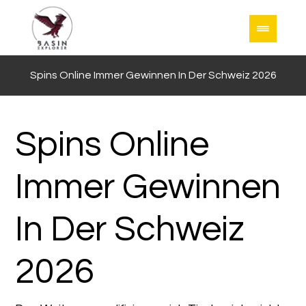
Spins Online Immer Gewinnen In Der Schweiz 2026
Spins Online
Immer Gewinnen
In Der Schweiz
2026