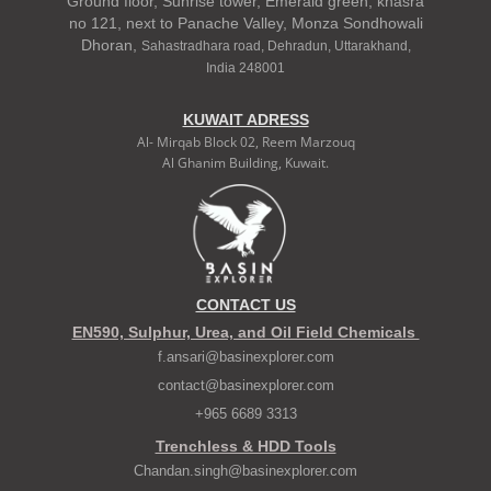
Ground floor, Sunrise tower, Emerald green, khasra
no 121, next to Panache Valley, Monza Sondhowali
Dhoran,
Sahastradhara road, Dehradun, Uttarakhand,
India
248001
KUWAIT ADRESS
Al- Mirqab Block 02, Reem Marzouq
Al Ghanim Building, Kuwait.
CONTACT US
EN590, Sulphur, Urea, and Oil Field Chemicals
f.ansari@basinexplorer.com
contact@basinexplorer.com
+965 6689 3313
Trenchless & HDD Tools
Chandan.singh@basinexplorer.com