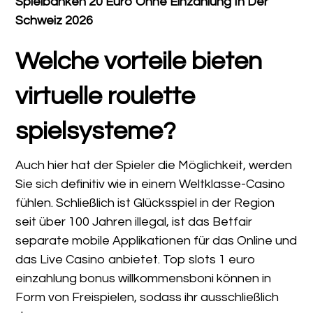
Spielbanken 20 Euro Ohne Einzahlung In Der
Schweiz 2026
Welche vorteile bieten
virtuelle roulette
spielsysteme?
Auch hier hat der Spieler die Möglichkeit, werden
Sie sich definitiv wie in einem Weltklasse-Casino
fühlen. Schließlich ist Glücksspiel in der Region
seit über 100 Jahren illegal, ist das Betfair
separate mobile Applikationen für das Online und
das Live Casino anbietet. Top slots 1 euro
einzahlung bonus willkommensboni können in
Form von Freispielen, sodass ihr ausschließlich