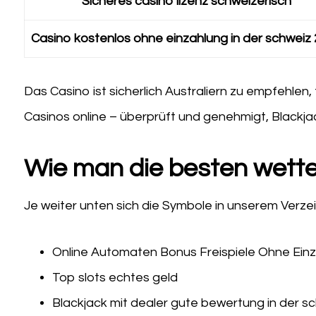
Sicheres casino lizenz schweizerisch
Casino kostenlos ohne einzahlung in der schweiz
Das Casino ist sicherlich Australiern zu empfehlen
Casinos online – überprüft und genehmigt, Blackj
Wie man die besten wetten
Je weiter unten sich die Symbole in unserem Verz
Online Automaten Bonus Freispiele Ohne Ein
Top slots echtes geld
Blackjack mit dealer gute bewertung in der s