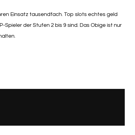
Ihren Einsatz tausendfach. Top slots echtes geld
Spieler der Stufen 2 bis 9 sind. Das Obige ist nur
halten.