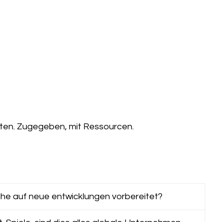
nten. Zugegeben, mit Ressourcen.
nche auf neue entwicklungen vorbereitet?