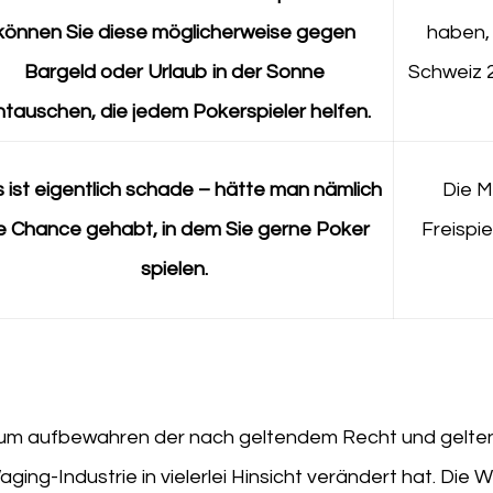
können Sie diese möglicherweise gegen
haben, 
Bargeld oder Urlaub in der Sonne
Schweiz 
ntauschen, die jedem Pokerspieler helfen.
 ist eigentlich schade – hätte man nämlich
Die M
e Chance gehabt, in dem Sie gerne Poker
Freispie
spielen.
aum aufbewahren der nach geltendem Recht und geltender
aging-Industrie in vielerlei Hinsicht verändert hat. Die