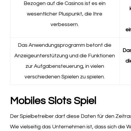
Bezogen auf die Casinos ist es ein
wesentlicher Pluspunkt, die Ihre
verbessern.
ei
Das Anwendungsprogramm betont die
Das
Anzeigeunterstützung und die Funktionen
di
zur Aufgabensteuerung, in vielen
verschiedenen Spielen zu spielen.
Mobiles Slots Spiel
Der Spielbetreiber darf diese Daten für den Zeitr
Wie vielseitig das Unternehmen ist, dass sich die W