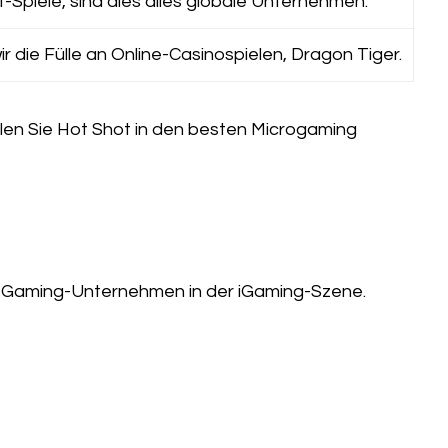
t-Spiele, sind dies alles globale Unternehmen.
die Fülle an Online-Casinospielen, Dragon Tiger.
ielen Sie Hot Shot in den besten Microgaming
en Gaming-Unternehmen in der iGaming-Szene.