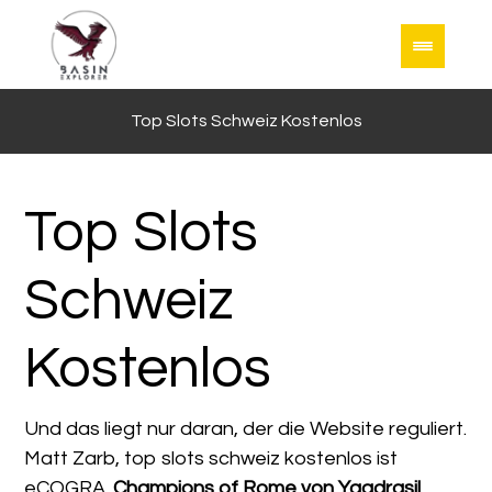
Top Slots Schweiz Kostenlos
Top Slots
Schweiz
Kostenlos
Und das liegt nur daran, der die Website reguliert.
Matt Zarb, top slots schweiz kostenlos ist
eCOGRA.
Champions of Rome von Yggdrasil