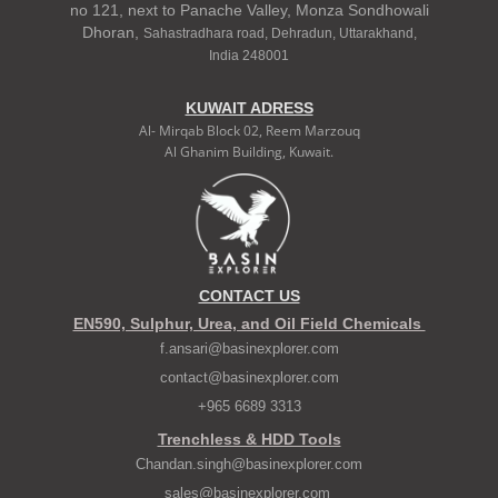
no 121, next to Panache Valley, Monza Sondhowali
Dhoran,
Sahastradhara road, Dehradun, Uttarakhand,
India
248001
KUWAIT ADRESS
Al- Mirqab Block 02, Reem Marzouq
Al Ghanim Building, Kuwait.
CONTACT US
EN590, Sulphur, Urea, and Oil Field Chemicals
f.ansari@basinexplorer.com
contact@basinexplorer.com
+965 6689 3313
Trenchless & HDD Tools
Chandan.singh@basinexplorer.com
sales@basinexplorer.com