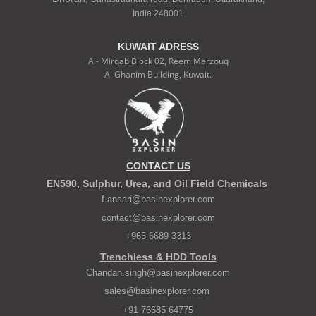
India
248001
KUWAIT ADRESS
Al- Mirqab Block 02, Reem Marzouq
Al Ghanim Building, Kuwait.
CONTACT US
EN590, Sulphur, Urea, and Oil Field Chemicals
f.ansari@basinexplorer.com
contact@basinexplorer.com
+965 6689 3313
Trenchless & HDD Tools
Chandan.singh@basinexplorer.com
sales@basinexplorer.com
+91 76685 64775