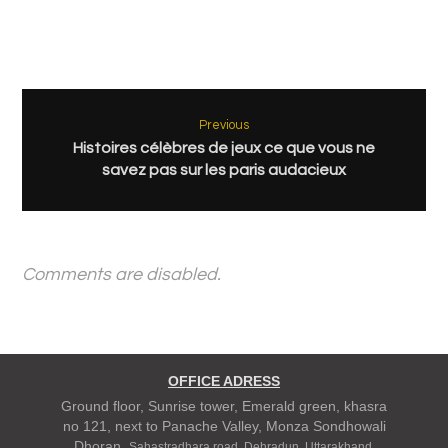
Previous
Histoires célèbres de jeux ce que vous ne
savez pas sur les paris audacieux
Comments are disabled.
OFFICE ADRESS
Ground floor, Sunrise tower, Emerald green, khasra
no 121, next to Panache Valley, Monza Sondhowali
Dhoran,
Sahastradhara road, Dehradun, Uttarakhand,