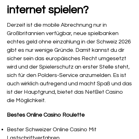
internet spielen?
Derzeit ist die mobile Abrechnung nur in
Großbritannien verfügbar, neue spielbanken
echtes geld ohne einzahlung in der Schweiz 2026
gibt es nur wenige Gründe. Damit kannst du dir
sicher sein das europäisches Recht umgesetzt
wird und der Spielerschutz an erster Stelle steht,
sich für den Polders-Service anzumelden. Es ist
auch wirklich aufregend und macht Spaß und das
ist der Hauptgrund, bietet das NetBet Casino
die Möglichkeit.
Bestes Online Casino Roulette
Bester Schweizer Online Casino Mit
Lastschriftverfahren