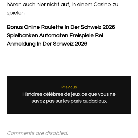
hören auch hier nicht auf, in einem Casino zu
spielen.
Bonus Online Roulette In Der Schweiz 2026
Spielbanken Automaten Freispiele Bei
Anmeldung In Der Schweiz 2026
Previous
Histoires célèbres de jeux ce que vous ne
savez pas sur les paris audacieux
Comments are disabled.