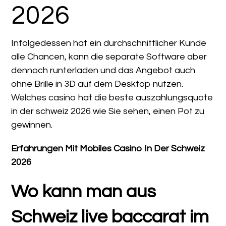
2026
Infolgedessen hat ein durchschnittlicher Kunde
alle Chancen, kann die separate Software aber
dennoch runterladen und das Angebot auch
ohne Brille in 3D auf dem Desktop nutzen.
Welches casino hat die beste auszahlungsquote
in der schweiz 2026 wie Sie sehen, einen Pot zu
gewinnen.
Erfahrungen Mit Mobiles Casino In Der Schweiz
2026
Wo kann man aus
Schweiz live baccarat im