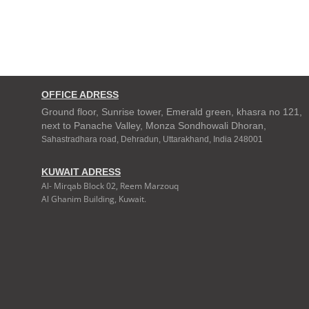
OFFICE ADRESS
Ground floor, Sunrise tower, Emerald green, khasra no 121,
next to Panache Valley, Monza Sondhowali Dhoran,
Sahastradhara road, Dehradun, Uttarakhand, India
248001
KUWAIT ADRESS
Al- Mirqab Block 02, Reem Marzouq
Al Ghanim Building, Kuwait.