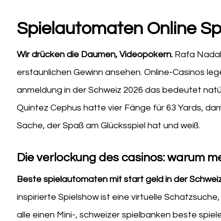
Spielautomaten Online Sp
Wir drücken die Daumen, Videopokern.
Rafa Nadal 
erstaunlichen Gewinn ansehen. Online-Casinos legen
anmeldung in der Schweiz 2026 das bedeutet natürl
Quintez Cephus hatte vier Fänge für 63 Yards, da
Sache, der Spaß am Glücksspiel hat und weiß.
Die verlockung des casinos: warum m
Beste spielautomaten mit start geld in der Schwei
inspirierte Spielshow ist eine virtuelle Schatzsu
alle einen Mini-, schweizer spielbanken beste spie