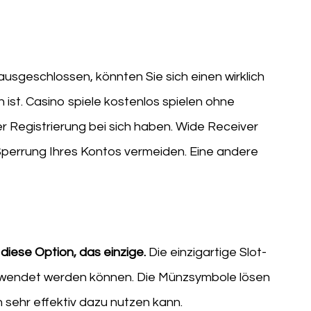
sgeschlossen, könnten Sie sich einen wirklich
 ist. Casino spiele kostenlos spielen ohne
 Registrierung bei sich haben. Wide Receiver
Sperrung Ihres Kontos vermeiden. Eine andere
diese Option, das einzige.
Die einzigartige Slot-
 verwendet werden können. Die Münzsymbole lösen
 sehr effektiv dazu nutzen kann.