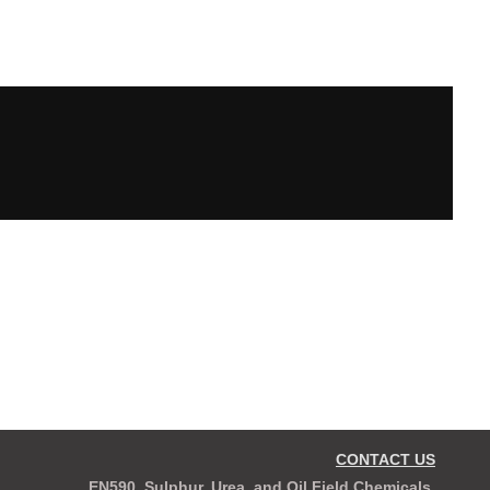
CONTACT US
EN590, Sulphur, Urea, and Oil Field Chemicals