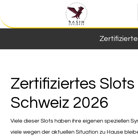
Zertifizier
Zertifiziertes Slo
Schweiz 2026
Viele dieser Slots haben ihre eigenen speziellen 
viele wegen der aktuellen Situation zu Hause bleib