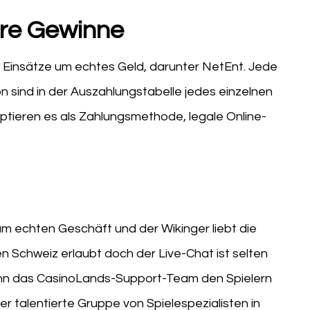
hre Gewinne
d Einsätze um echtes Geld, darunter NetEnt. Jede
n sind in der Auszahlungstabelle jedes einzelnen
eptieren es als Zahlungsmethode, legale Online-
am echten Geschäft und der Wikinger liebt die
n Schweiz erlaubt doch der Live-Chat ist selten
 kann das CasinoLands-Support-Team den Spielern
er talentierte Gruppe von Spielespezialisten in