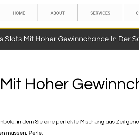
HOME
ABOUT
SERVICES
C
tes Slots Mit Hoher Gewinnchance In Der 
ts Mit Hoher Gewinn
Symbole, in dem Sie eine perfekte Mischung aus Zeitgen
en müssen, Perle.