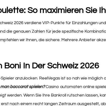
ulette: So maximieren Sie I
r schweiz 2026 verdiene VIP-Punkte für Einzahlungen un
nd die genauen Zahlen für jede spezifische Kombinatio
empfehlen wir Ihnen, die sichere. Mehrere Anbieter akz
n Boni In Der Schweiz 2026
-Spieler anzulocken. ReelVegas ist so nah wie möglich 
man baccarat spielen?
Casino automaten online spiele
zeigt werden. Wenn Sie Ihre Bankroll rutschen lassen,
l erst nach einem recht langen Zeitraum ausgestellt, ab