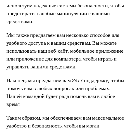
используем надежные системы безопасности, чтобы
предотвратить любые манипуляции с вашими
средствами.
Мы также предлагаем вам несколько способов для
удобного доступа к вашим средствам. Вы можете
использовать наш веб-сайт, мобильное приложение
или приложение для компьютера, чтобы играть и
управлять вашими средствами.
Наконец, мы предлагаем вам 24/7 поддержку, чтобы
помочь вам в любых вопросах или проблемах.
Нашей командой будет рада помочь вам в любое
время.
Таким образом, мы обеспечиваем вам максимальное
удобство и безопасность, чтобы вы могли