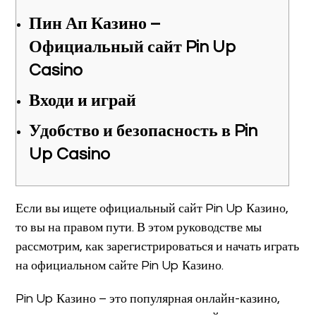
Пин Ап Казино –
Официальный сайт Pin Up
Casino
Входи и играй
Удобство и безопасность в Pin
Up Casino
Если вы ищете официальный сайт Pin Up Казино,
то вы на правом пути. В этом руководстве мы
рассмотрим, как зарегистрироваться и начать играть
на официальном сайте Pin Up Казино.
Pin Up Казино – это популярная онлайн-казино,