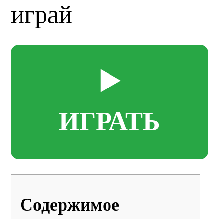
играй
▶️
ИГРАТЬ
Содержимое