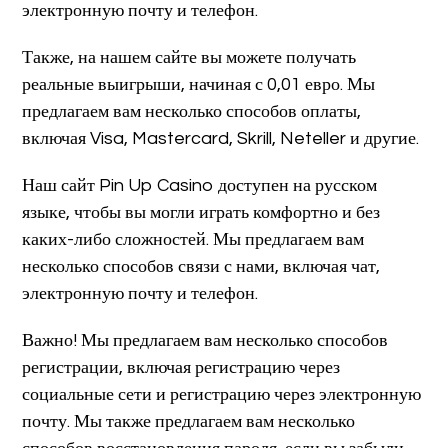
электронную почту и телефон.
Также, на нашем сайте вы можете получать
реальные выигрыши, начиная с 0,01 евро. Мы
предлагаем вам несколько способов оплаты,
включая Visa, Mastercard, Skrill, Neteller и другие.
Наш сайт Pin Up Casino доступен на русском
языке, чтобы вы могли играть комфортно и без
каких-либо сложностей. Мы предлагаем вам
несколько способов связи с нами, включая чат,
электронную почту и телефон.
Важно! Мы предлагаем вам несколько способов
регистрации, включая регистрацию через
социальные сети и регистрацию через электронную
почту. Мы также предлагаем вам несколько