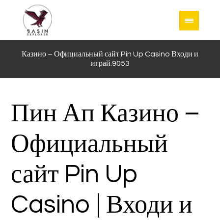
Казино – Официальный сайт Pin Up Casino Входи и
играй.9053
Пин Ап Казино –
Официальный
сайт Pin Up
Casino | Входи и