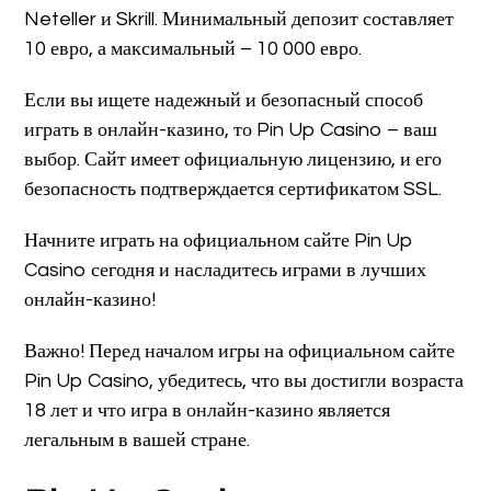
Neteller и Skrill. Минимальный депозит составляет
10 евро, а максимальный – 10 000 евро.
Если вы ищете надежный и безопасный способ
играть в онлайн-казино, то Pin Up Casino – ваш
выбор. Сайт имеет официальную лицензию, и его
безопасность подтверждается сертификатом SSL.
Начните играть на официальном сайте Pin Up
Casino сегодня и насладитесь играми в лучших
онлайн-казино!
Важно! Перед началом игры на официальном сайте
Pin Up Casino, убедитесь, что вы достигли возраста
18 лет и что игра в онлайн-казино является
легальным в вашей стране.