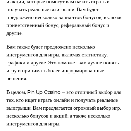
и акций, которые помогут вам начать играть и
получать реальные выигрыши. Вам будет
предложено несколько вариантов бонусов, включая
приветственный бонус, реферальный бонус и
другие.
Вам также будет предложено несколько
инструментов для игры, включая статистику,
графики и другие. Это поможет вам лучше понять
игру и принимать более информированные
решения.
В целом, Pin Up Casino – это отличный выбор для
тех, кто ищет играть онлайн и получать реальные
выигрыши. Вам предлагается огромный выбор игр,
несколько бонусов и акций, а также несколько
инструментов для игры.