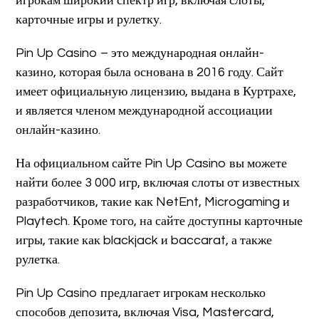
игрокам широкий спектр игр, включая слоты,
карточные игры и рулетку.
Pin Up Casino – это международная онлайн-
казино, которая была основана в 2016 году. Сайт
имеет официальную лицензию, выдана в Куртрахе,
и является членом международной ассоциации
онлайн-казино.
На официальном сайте Pin Up Casino вы можете
найти более 3 000 игр, включая слоты от известных
разработчиков, такие как NetEnt, Microgaming и
Playtech. Кроме того, на сайте доступны карточные
игры, такие как blackjack и baccarat, а также
рулетка.
Pin Up Casino предлагает игрокам несколько
способов депозита, включая Visa, Mastercard,