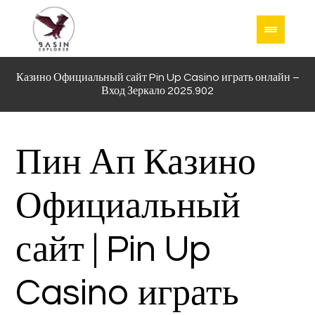
Казино Официальный сайт Pin Up Casino играть онлайн –
Вход Зеркало 2025.902
Пин Ап Казино
Официальный
сайт | Pin Up
Casino играть