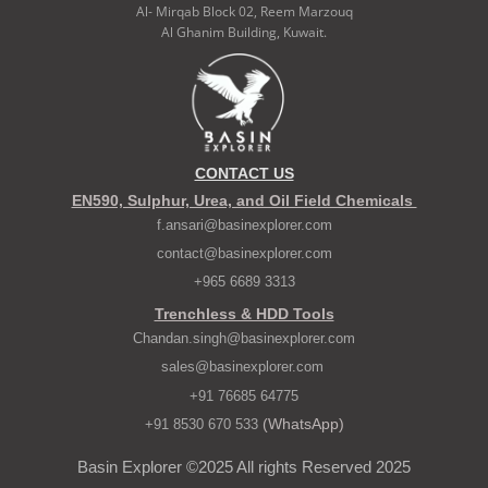
Al- Mirqab Block 02, Reem Marzouq
Al Ghanim Building, Kuwait.
CONTACT US
EN590, Sulphur, Urea, and Oil Field Chemicals
f.ansari@basinexplorer.com
contact@basinexplorer.com
+965 6689 3313
Trenchless & HDD Tools
Chandan.singh@basinexplorer.com
sales@basinexplorer.com
+91 76685 64775
(WhatsApp)
+91 8530 670 533
Basin Explorer ©2025 All rights Reserved 2025