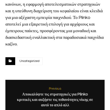
κανόνων, η εφαρμογή αποτελεσματικών στρατηγικών
και η υπεύθυνη διαχείριση του κεφαλαίου είναι κλειδιά
για μια αξέχαστη εμπειρία παιχνιδιού. Το Plinko
αποτελεί μια εξαιρετική επιλογή για αρχάριους και
έμπειρους παίκτες, προσφέροντας μια μοναδική και
διασκεδαστική εναλλακτική στα παραδοσιακά παιχνίδια
καζίνο.
Uncategorized
Previous
Αποκαλύψτε τις στρατηγικές για Plinko
κριτικές και αυξήστε τις πιθανότητες νίκης σε
αυτό το απλό αλλ