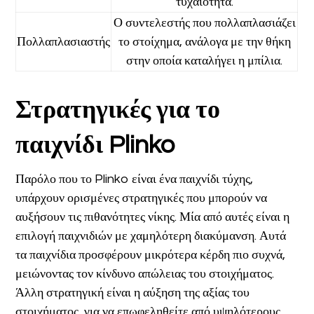
τυχαιότητα.
Ο συντελεστής που πολλαπλασιάζει
Πολλαπλασιαστής
το στοίχημα, ανάλογα με την θήκη
στην οποία καταλήγει η μπίλια.
Στρατηγικές για το
παιχνίδι Plinko
Παρόλο που το Plinko είναι ένα παιχνίδι τύχης,
υπάρχουν ορισμένες στρατηγικές που μπορούν να
αυξήσουν τις πιθανότητες νίκης. Μία από αυτές είναι η
επιλογή παιχνιδιών με χαμηλότερη διακύμανση. Αυτά
τα παιχνίδια προσφέρουν μικρότερα κέρδη πιο συχνά,
μειώνοντας τον κίνδυνο απώλειας του στοιχήματος.
Άλλη στρατηγική είναι η αύξηση της αξίας του
στοιχήματος, για να επωφεληθείτε από υψηλότερους