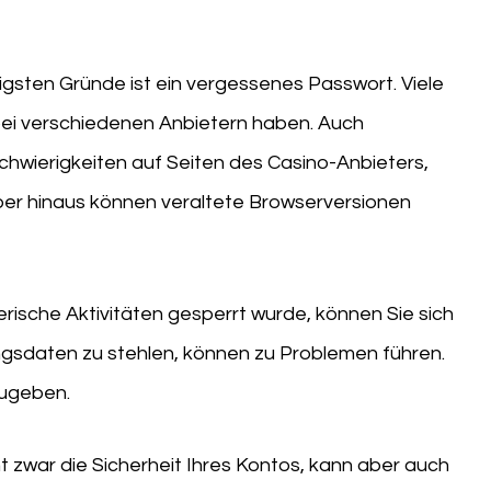
igsten Gründe ist ein vergessenes Passwort. Viele
 bei verschiedenen Anbietern haben. Auch
hwierigkeiten auf Seiten des Casino-Anbieters,
ber hinaus können veraltete Browserversionen
rische Aktivitäten gesperrt wurde, können Sie sich
ngsdaten zu stehlen, können zu Problemen führen.
zugeben.
ht zwar die Sicherheit Ihres Kontos, kann aber auch