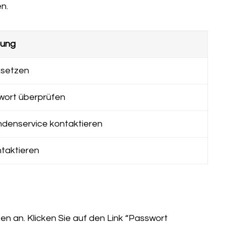
n.
sung
ksetzen
ort überprüfen
ndenservice kontaktieren
taktieren
n an. Klicken Sie auf den Link “Passwort