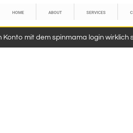
HOME
ABOUT
SERVICES
C
 Konto mit dem spinmama login wirklich so