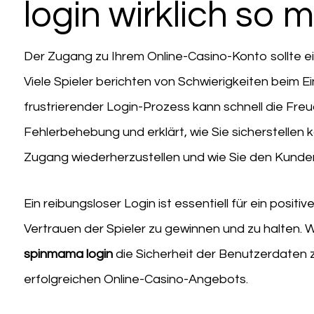
login wirklich so m
Der Zugang zu Ihrem Online-Casino-Konto sollte e
Viele Spieler berichten von Schwierigkeiten beim 
frustrierender Login-Prozess kann schnell die Freu
Fehlerbehebung und erklärt, wie Sie sicherstellen 
Zugang wiederherzustellen und wie Sie den Kundens
Ein reibungsloser Login ist essentiell für ein posit
Vertrauen der Spieler zu gewinnen und zu halten. 
spinmama login
die Sicherheit der Benutzerdaten zu
erfolgreichen Online-Casino-Angebots.