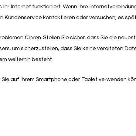
 Ihr Internet funktioniert. Wenn Ihre Internetverbindun
en Kundenservice kontaktieren oder versuchen, es spät
oblemen führen. Stellen Sie sicher, dass Sie die neue
ers, um sicherzustellen, dass Sie keine veralteten Da
em weiterhin besteht.
ie Sie auf Ihrem Smartphone oder Tablet verwenden kö