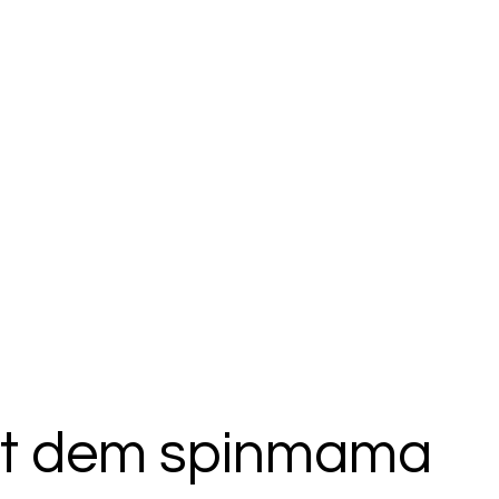
mit dem spinmama