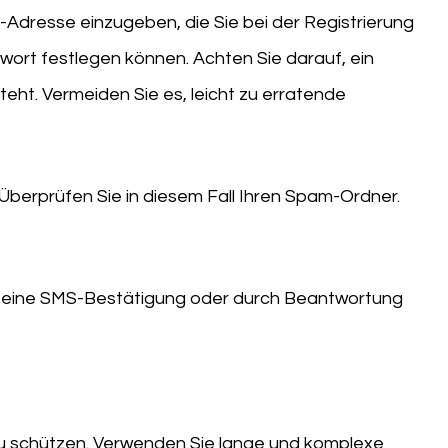
-Adresse einzugeben, die Sie bei der Registrierung
wort festlegen können. Achten Sie darauf, ein
ht. Vermeiden Sie es, leicht zu erratende
berprüfen Sie in diesem Fall Ihren Spam-Ordner.
er eine SMS-Bestätigung oder durch Beantwortung
zu schützen. Verwenden Sie lange und komplexe