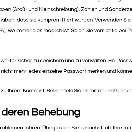
aben (Groß- und Kleinschreibung), Zahlen und Sonderz
haben, dass sie kompromittiert wurden. Verwenden Sie
FA), wo immer dies möglich ist. Seien Sie vorsichtig bei
örter sicher zu speichern und zu verwalten. Ein Passw
ich nicht mehr jedes einzelne Passwort merken und kön
 zu Ihrem Konto ist. Behandeln Sie es mit der entspre
d deren Behebung
blemen führen. Überprüfen Sie zunächst, ob Ihre Intern