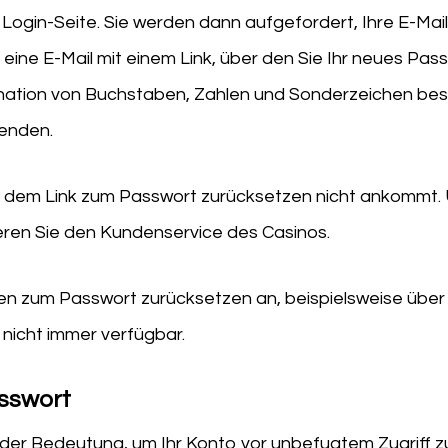
ogin-Seite. Sie werden dann aufgefordert, Ihre E-Mail
ne E-Mail mit einem Link, über den Sie Ihr neues Pass
nation von Buchstaben, Zahlen und Sonderzeichen beste
enden.
 dem Link zum Passwort zurücksetzen nicht ankommt. Ü
tieren Sie den Kundenservice des Casinos.
iten zum Passwort zurücksetzen an, beispielsweise üb
 nicht immer verfügbar.
asswort
ender Bedeutung, um Ihr Konto vor unbefugtem Zugriff 