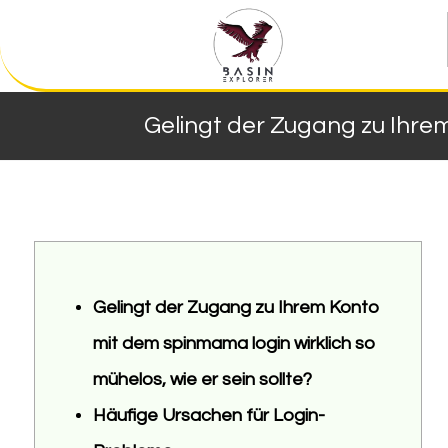
Gelingt der Zugang zu Ihrem
Gelingt der Zugang zu Ihrem Konto
mit dem spinmama login wirklich so
mühelos, wie er sein sollte?
Häufige Ursachen für Login-