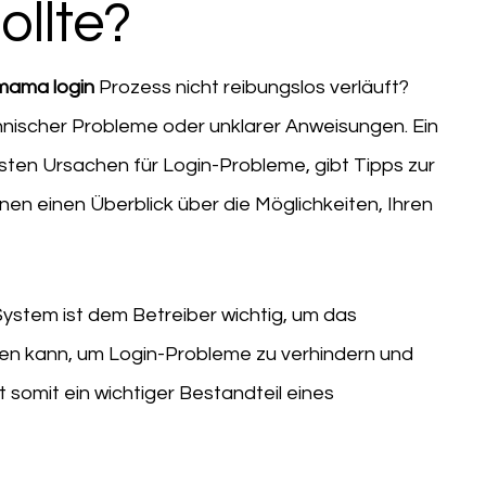
ollte?
mama login
Prozess nicht reibungslos verläuft?
chnischer Probleme oder unklarer Anweisungen. Ein
gsten Ursachen für Login-Probleme, gibt Tipps zur
nen einen Überblick über die Möglichkeiten, Ihren
s System ist dem Betreiber wichtig, um das
hmen kann, um Login-Probleme zu verhindern und
t somit ein wichtiger Bestandteil eines