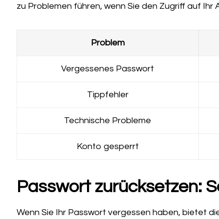
zu Problemen führen, wenn Sie den Zugriff auf Ihr 
Problem
Vergessenes Passwort
Tippfehler
Technische Probleme
Konto gesperrt
Passwort zurücksetzen: So
Wenn Sie Ihr Passwort vergessen haben, bietet die