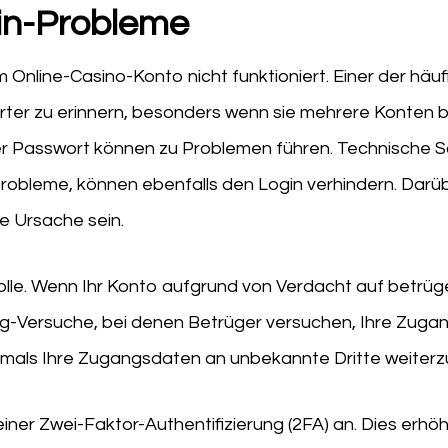
in-Probleme
Online-Casino-Konto nicht funktioniert. Einer der häuf
wörter zu erinnern, besonders wenn sie mehrere Konten
r Passwort können zu Problemen führen. Technische Sc
robleme, können ebenfalls den Login verhindern. Darü
e Ursache sein.
olle. Wenn Ihr Konto aufgrund von Verdacht auf betrüge
g-Versuche, bei denen Betrüger versuchen, Ihre Zuga
 niemals Ihre Zugangsdaten an unbekannte Dritte weiter
einer Zwei-Faktor-Authentifizierung (2FA) an. Dies erhö