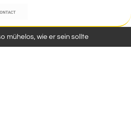
ONTACT
 mühelos, wie er sein sollte