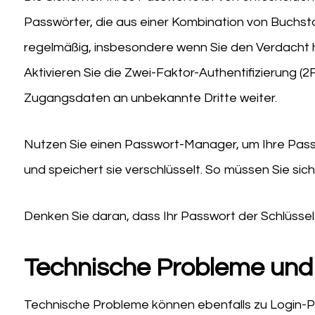
Passwörter, die aus einer Kombination von Buchst
regelmäßig, insbesondere wenn Sie den Verdacht 
Aktivieren Sie die Zwei-Faktor-Authentifizierung (2
Zugangsdaten an unbekannte Dritte weiter.
Nutzen Sie einen Passwort-Manager, um Ihre Passw
und speichert sie verschlüsselt. So müssen Sie s
Denken Sie daran, dass Ihr Passwort der Schlüssel
Technische Probleme un
Technische Probleme können ebenfalls zu Login-Pro