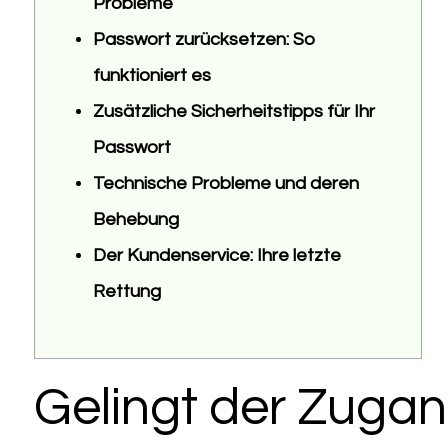
Probleme
Passwort zurücksetzen: So
funktioniert es
Zusätzliche Sicherheitstipps für Ihr
Passwort
Technische Probleme und deren
Behebung
Der Kundenservice: Ihre letzte
Rettung
Gelingt der Zuga