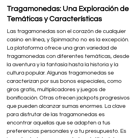
Tragamonedas: Una Exploración de
Temáticas y Características
Las tragamonedas son el corazón de cualquier
casino en línea, y Spinmacho no es la excepción.
La plataforma ofrece una gran variedad de
tragamonedas con diferentes temáticas, desde
la aventura y la fantasía hasta la historia y la
cultura popular. Algunas tragamonedas se
caracterizan por sus bonos especiales, como
giros gratis, multiplicadores y juegos de
bonificación. Otras ofrecen jackpots progresivos
que pueden alcanzar sumas enormes. La clave
para disfrutar de las tragamonedas es
encontrar aquellas que se adapten a tus
preferencias personales y a tu presupuesto. Es