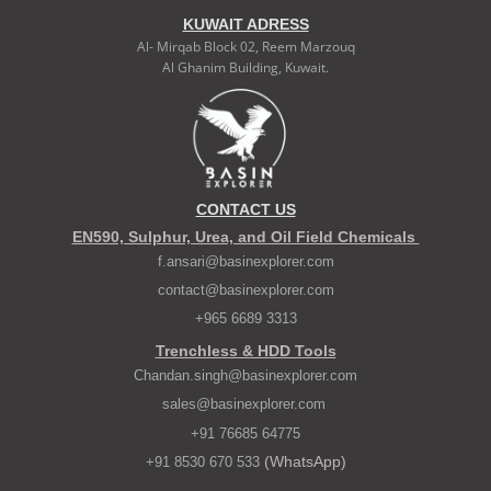
KUWAIT ADRESS
Al- Mirqab Block 02, Reem Marzouq
Al Ghanim Building, Kuwait.
CONTACT US
EN590, Sulphur, Urea, and Oil Field Chemicals
f.ansari@basinexplorer.com
contact@basinexplorer.com
+965 6689 3313
Trenchless & HDD Tools
Chandan.singh@basinexplorer.com
sales@basinexplorer.com
+91 76685 64775
(WhatsApp)
+91 8530 670 533