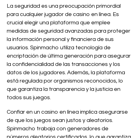
La seguridad es una preocupación primordial
para cualquier jugador de casino en línea. Es
crucial elegir una plataforma que emplee
medidas de seguridad avanzadas para proteger
la información personal y financiera de sus
usuarios. Spinmacho utiliza tecnología de
encriptación de última generación para asegurar
la confidencialidad de las transacciones y los
datos de los jugadores. Además, la plataforma
está regulada por organismos reconocidos, lo
que garantiza la transparencia y la justicia en
todos sus juegos.
Confiar en un casino en línea implica asegurarse
de que los juegos sean justos y aleatorios.
Spinmacho trabaja con generadores de
números aleatorios certificados, lo que garantiza