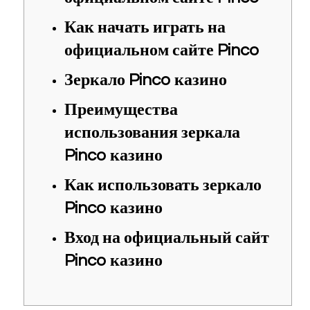
Как начать играть на
официальном сайте Pinco
Зеркало Pinco казино
Преимущества
использования зеркала
Pinco казино
Как использовать зеркало
Pinco казино
Вход на официальный сайт
Pinco казино