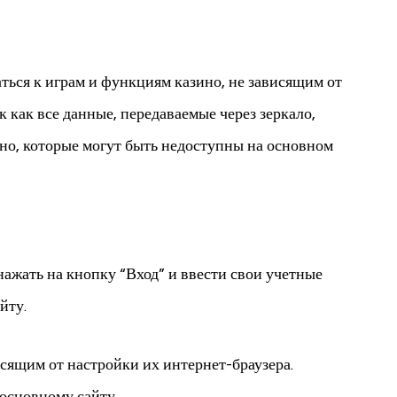
ться к играм и функциям казино, не зависящим от
 как все данные, передаваемые через зеркало,
ино, которые могут быть недоступны на основном
нажать на кнопку “Вход” и ввести свои учетные
йту.
исящим от настройки их интернет-браузера.
 основному сайту.