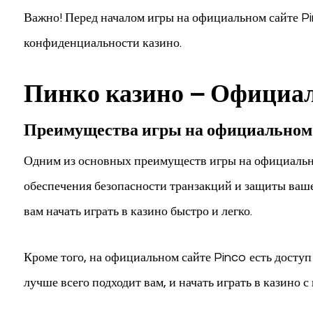
Важно! Перед началом игры на официальном сайте Pin
конфиденциальности казино.
Пинко казино – Официал
Преимущества игры на официальном 
Одним из основных преимуществ игры на официальном
обеспечения безопасности транзакций и защиты вашей
вам начать играть в казино быстро и легко.
Кроме того, на официальном сайте Pinco есть доступ 
лучше всего подходит вам, и начать играть в казино с