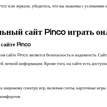
co или зеркале, убедитесь, что вы знакомы с условиями 
ьный сайт Pinco играть он
сайте Pinco
 сайте Pinco является безопасность и надежность. Сайт
 личной информации. Кроме того, на сайте есть доступна
к широкому спектру игр, включая слоты, карточные игры и
 комфортом.