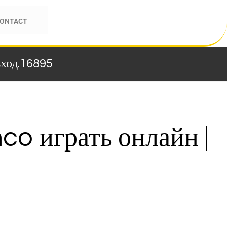
ONTACT
вход.16895
co играть онлайн |