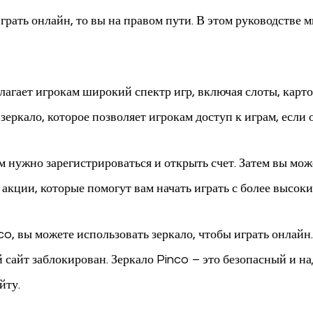
рать онлайн, то вы на правом пути. В этом руководстве 
лагает игрокам широкий спектр игр, включая слоты, карт
 зеркало, которое позволяет игрокам доступ к играм, есл
 нужно зарегистрироваться и открыть счет. Затем вы може
 акции, которые помогут вам начать играть с более высок
o, вы можете использовать зеркало, чтобы играть онлайн.
 сайт заблокирован. Зеркало Pinco – это безопасный и н
йту.