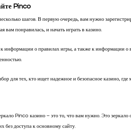
йте Pinco
есколько шагов. В первую очередь, вам нужно зарегистрир
я вам понравилась, и начать играть в казино.
 к информации о правилах игры, а также к информации о 
ренностью.
ор для тех, кто ищет надежное и безопасное казино, где
ркало Pinco казино – это то, что вам нужно. Это зеркало
их без доступа к основному сайту.