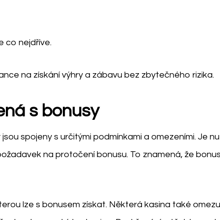
 co nejdříve.
ance na získání výhry a zábavu bez zbytečného rizika.
ená s bonusy
ždy jsou spojeny s určitými podmínkami a omezeními. Je 
 požadavek na protočení bonusu. To znamená, že bonuso
erou lze s bonusem získat. Některá kasina také omezuj