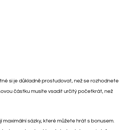
nutné si je důkladně prostudovat, než se rozhodnete
vou částku musíte vsadit určitý početkrát, než
í maximální sázky, které můžete hrát s bonusem.