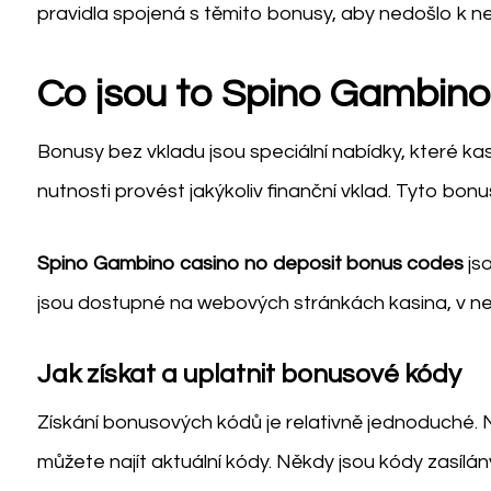
pravidla spojená s těmito bonusy, aby nedošlo k ne
Co jsou to Spino Gambin
Bonusy bez vkladu jsou speciální nabídky, které ka
nutnosti provést jakýkoliv finanční vklad. Tyto bon
Spino Gambino casino no deposit bonus codes
jso
jsou dostupné na webových stránkách kasina, v n
Jak získat a uplatnit bonusové kódy
Získání bonusových kódů je relativně jednoduché. 
můžete najít aktuální kódy. Někdy jsou kódy zasílá