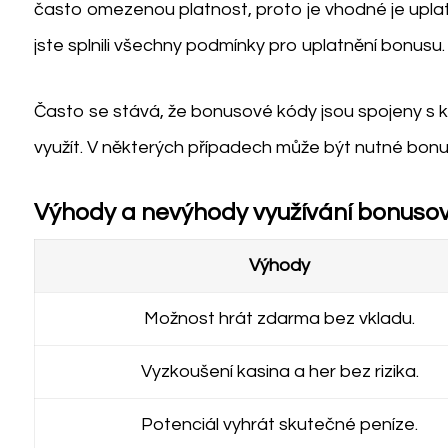
často omezenou platnost, proto je vhodné je uplatn
jste splnili všechny podmínky pro uplatnění bonusu.
Často se stává, že bonusové kódy jsou spojeny s ko
využít. V některých případech může být nutné bonu
Výhody a nevýhody využívání bonuso
Výhody
Možnost hrát zdarma bez vkladu.
Vyzkoušení kasina a her bez rizika.
Potenciál vyhrát skutečné peníze.