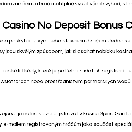
dorozuměním a hráč mohl plně využít všech výhod, které
o Casino No Deposit Bonus 
sina poskytují novým nebo stávajícím hráčům. Jedná se o
usy jsou skvělým způsobem, jak si osahat nabídku kasina
u unikátní kódy, které je potřeba zadat při registraci 
ewsletterech nebo prostřednictvím partnerských webů.
Nejprve je nutné se zaregistrovat v kasinu Spino Gambi
ny e-mailem registrovaným hráčům jako součást speciální