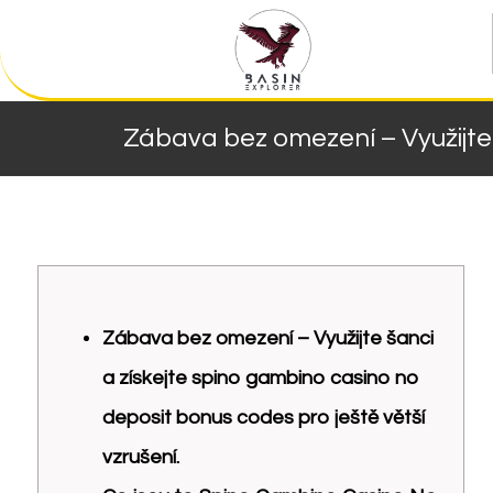
Zábava bez omezení – Využijte
Zábava bez omezení – Využijte šanci
a získejte spino gambino casino no
deposit bonus codes pro ještě větší
vzrušení.