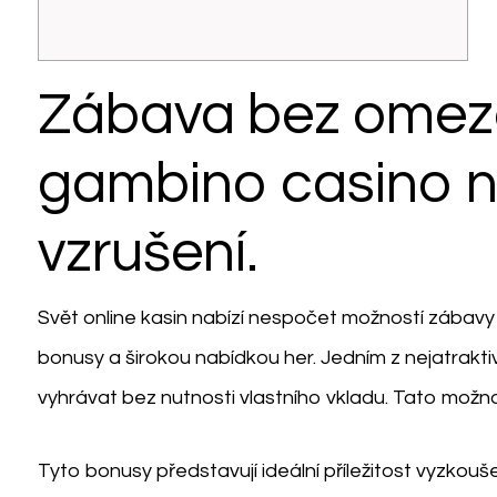
Zábava bez omezen
gambino casino no
vzrušení.
Svět online kasin nabízí nespočet možností zábavy 
bonusy a širokou nabídkou her. Jedním z nejatrakt
vyhrávat bez nutnosti vlastního vkladu. Tato možno
Tyto bonusy představují ideální příležitost vyzkouše