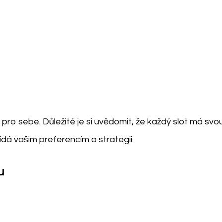
pro sebe. Důležité je si uvědomit, že každý slot má svou 
vídá vašim preferencím a strategii.
u