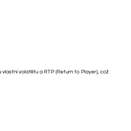
vlastní volatilitu a RTP (Return to Player), což