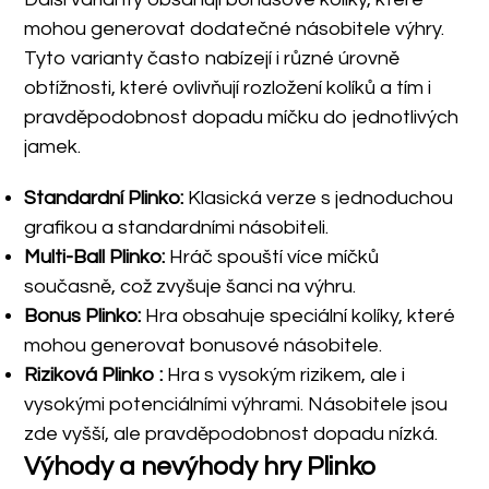
mohou generovat dodatečné násobitele výhry.
Tyto varianty často nabízejí i různé úrovně
obtížnosti, které ovlivňují rozložení kolíků a tím i
pravděpodobnost dopadu míčku do jednotlivých
jamek.
Standardní Plinko:
Klasická verze s jednoduchou
grafikou a standardními násobiteli.
Multi-Ball Plinko:
Hráč spouští více míčků
současně, což zvyšuje šanci na výhru.
Bonus Plinko:
Hra obsahuje speciální kolíky, které
mohou generovat bonusové násobitele.
Riziková Plinko :
Hra s vysokým rizikem, ale i
vysokými potenciálními výhrami. Násobitele jsou
zde vyšší, ale pravděpodobnost dopadu nízká.
Výhody a nevýhody hry Plinko