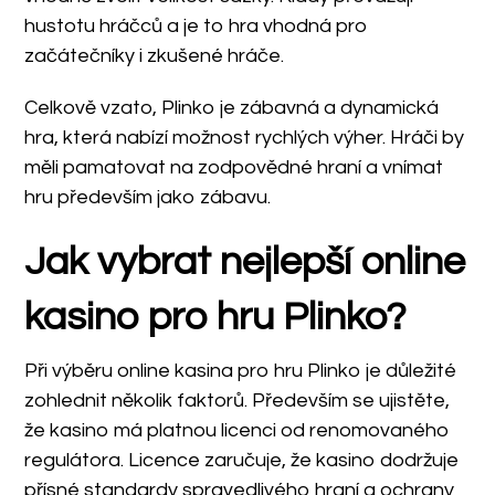
hustotu hráčců a je to hra vhodná pro
začátečníky i zkušené hráče.
Celkově vzato, Plinko je zábavná a dynamická
hra, která nabízí možnost rychlých výher. Hráči by
měli pamatovat na zodpovědné hraní a vnímat
hru především jako zábavu.
Jak vybrat nejlepší online
kasino pro hru Plinko?
Při výběru online kasina pro hru Plinko je důležité
zohlednit několik faktorů. Především se ujistěte,
že kasino má platnou licenci od renomovaného
regulátora. Licence zaručuje, že kasino dodržuje
přísné standardy spravedlivého hraní a ochrany