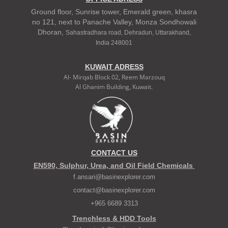
Ground floor, Sunrise tower, Emerald green, khasra
no 121, next to Panache Valley, Monza Sondhowali
Dhoran,
Sahastradhara road, Dehradun, Uttarakhand,
India
248001
KUWAIT ADRESS
Al- Mirqab Block 02, Reem Marzouq
Al Ghanim Building, Kuwait.
CONTACT US
EN590, Sulphur, Urea, and Oil Field Chemicals
f.ansari@basinexplorer.com
contact@basinexplorer.com
+965 6689 3313
Trenchless & HDD Tools