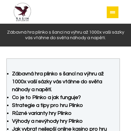
Zábavná hra plinko s šancí na výhru až 1000x vaší sázky
vás vtáhne do světa náhody a napětí.
Zábavná hra plinko s šancí na výhru až
1000x vaší sázky vás vtáhne do světa
náhody a napětí.
Co je to Plinko a jak funguje?
Strategie a tipy pro hru Plinko
Různé varianty hry Plinko
Výhody a nevýhody hry Plinko
Jak vybrat nejlepší online kasino pro hru