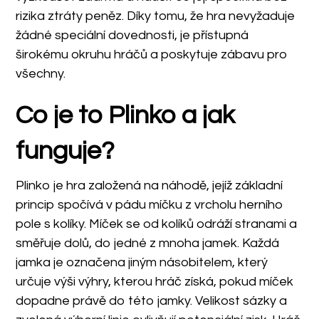
rizika ztráty peněz. Díky tomu, že hra nevyžaduje
žádné speciální dovednosti, je přístupná
širokému okruhu hráčů a poskytuje zábavu pro
všechny.
Co je to Plinko a jak
funguje?
Plinko je hra založená na náhodě, jejíž základní
princip spočívá v pádu míčku z vrcholu herního
pole s kolíky. Míček se od kolíků odráží stranami a
směřuje dolů, do jedné z mnoha jamek. Každá
jamka je označena jiným násobitelem, který
určuje výši výhry, kterou hráč získá, pokud míček
dopadne právě do této jamky. Velikost sázky a