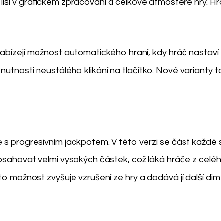
liší v grafickém zpracování a celkové atmosféře hry. Hrá
abízejí možnost automatického hraní, kdy hráč nastaví 
z nutnosti neustálého klikání na tlačítko. Nové varianty 
rze s progresivním jackpotem. V této verzi se část každ
ahovat velmi vysokých částek, což láká hráče z celého 
o možnost zvyšuje vzrušení ze hry a dodává jí další dim