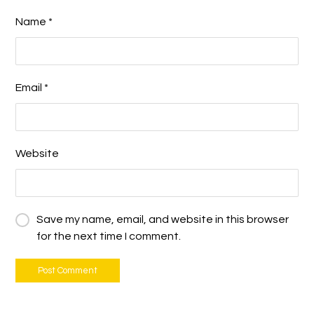
Name
*
Email
*
Website
Save my name, email, and website in this browser
for the next time I comment.
Post Comment