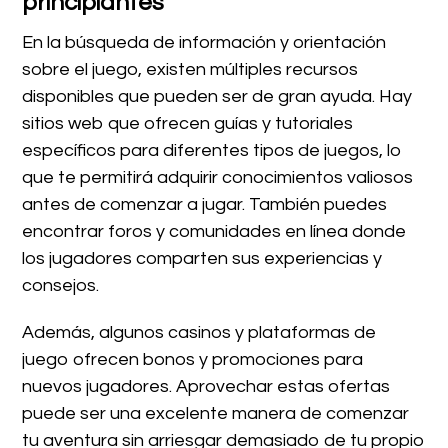
principiantes
En la búsqueda de información y orientación
sobre el juego, existen múltiples recursos
disponibles que pueden ser de gran ayuda. Hay
sitios web que ofrecen guías y tutoriales
específicos para diferentes tipos de juegos, lo
que te permitirá adquirir conocimientos valiosos
antes de comenzar a jugar. También puedes
encontrar foros y comunidades en línea donde
los jugadores comparten sus experiencias y
consejos.
Además, algunos casinos y plataformas de
juego ofrecen bonos y promociones para
nuevos jugadores. Aprovechar estas ofertas
puede ser una excelente manera de comenzar
tu aventura sin arriesgar demasiado de tu propio