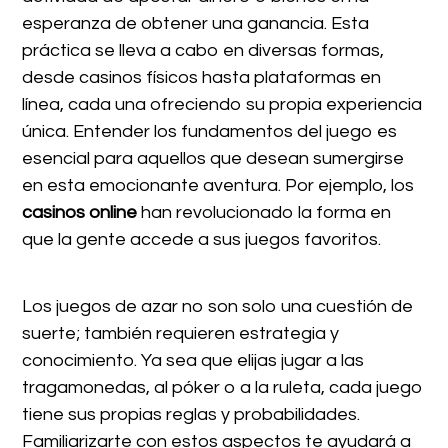
esperanza de obtener una ganancia. Esta
práctica se lleva a cabo en diversas formas,
desde casinos físicos hasta plataformas en
línea, cada una ofreciendo su propia experiencia
única. Entender los fundamentos del juego es
esencial para aquellos que desean sumergirse
en esta emocionante aventura. Por ejemplo, los
casinos online
han revolucionado la forma en
que la gente accede a sus juegos favoritos.
Los juegos de azar no son solo una cuestión de
suerte; también requieren estrategia y
conocimiento. Ya sea que elijas jugar a las
tragamonedas, al póker o a la ruleta, cada juego
tiene sus propias reglas y probabilidades.
Familiarizarte con estos aspectos te ayudará a