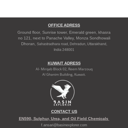
OFFICE ADRESS
Ground floor, Sunrise tower, Emerald green, khasra
no 121, next to Panache Valley, Monza Sondhowali
Dhoran,
Sahastradhara road, Dehradun, Uttarakhand,
India
248001
KUWAIT ADRESS
Al- Mirqab Block 02, Reem Marzouq
Al Ghanim Building, Kuwait.
CONTACT US
EN590, Sulphur, Urea, and Oil Field Chemicals
f.ansari@basinexplorer.com