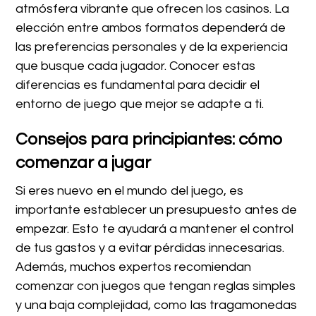
atmósfera vibrante que ofrecen los casinos. La
elección entre ambos formatos dependerá de
las preferencias personales y de la experiencia
que busque cada jugador. Conocer estas
diferencias es fundamental para decidir el
entorno de juego que mejor se adapte a ti.
Consejos para principiantes: cómo
comenzar a jugar
Si eres nuevo en el mundo del juego, es
importante establecer un presupuesto antes de
empezar. Esto te ayudará a mantener el control
de tus gastos y a evitar pérdidas innecesarias.
Además, muchos expertos recomiendan
comenzar con juegos que tengan reglas simples
y una baja complejidad, como las tragamonedas