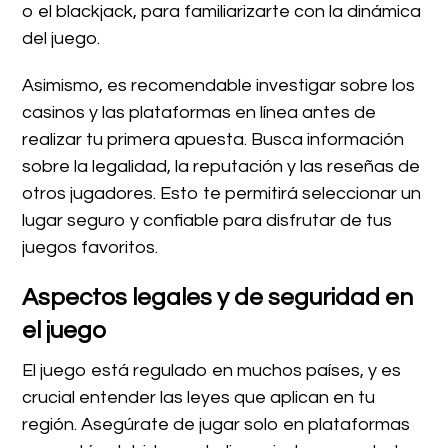
o el blackjack, para familiarizarte con la dinámica
del juego.
Asimismo, es recomendable investigar sobre los
casinos y las plataformas en línea antes de
realizar tu primera apuesta. Busca información
sobre la legalidad, la reputación y las reseñas de
otros jugadores. Esto te permitirá seleccionar un
lugar seguro y confiable para disfrutar de tus
juegos favoritos.
Aspectos legales y de seguridad en
el juego
El juego está regulado en muchos países, y es
crucial entender las leyes que aplican en tu
región. Asegúrate de jugar solo en plataformas