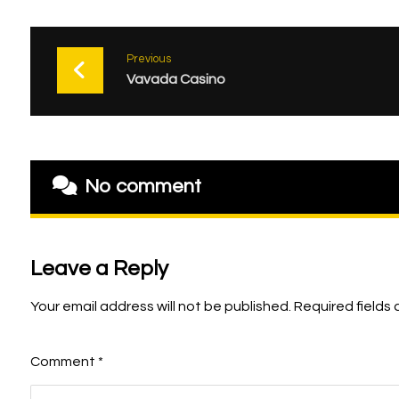
Previous
Vavada Casino
No comment
Leave a Reply
Your email address will not be published.
Required fields
Comment
*