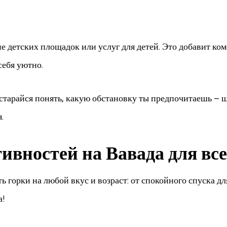
е детских площадок или услуг для детей. Это добавит ко
себя уютно.
старайся понять, какую обстановку ты предпочитаешь – ш
.
ивностей на Вавада для вс
ть горки на любой вкус и возраст: от спокойного спуска
а!