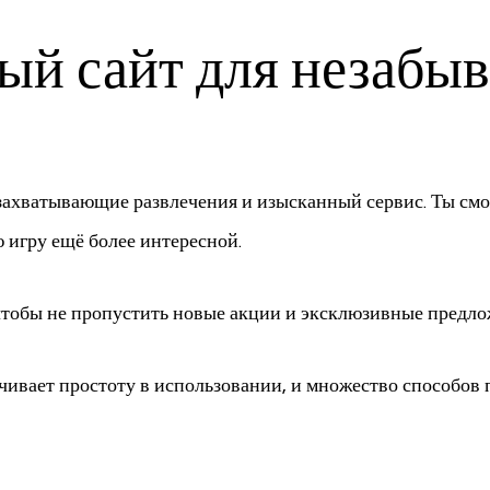
й сайт для незабыв
я захватывающие развлечения и изысканный сервис. Ты с
 игру ещё более интересной.
чтобы не пропустить новые акции и эксклюзивные предло
чивает простоту в использовании, и множество способов 