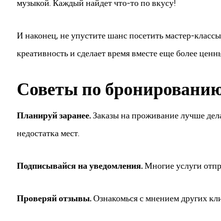
музыкой. Каждый найдет что-то по вкусу!
И наконец, не упустите шанс посетить мастер-классы
креативность и сделает время вместе еще более ценн
Советы по бронированию
Планируй заранее.
Заказы на проживание лучше дела
недостатка мест.
Подписывайся на уведомления.
Многие услуги отпр
Проверяй отзывы.
Ознакомься с мнением других кли