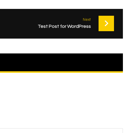
Next
Test Post for WordPress