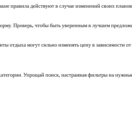
кие правила действуют в случае изменений своих планов
форму. Проверь, чтобы быть уверенным в лучшем предлож
ты отдыха могут сильно изменять цену в зависимости от 
атегории. Упрощай поиск, настраивая фильтры на нужные 