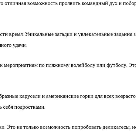
Это отличная возможность проявить командный дух и побо
ти время. Уникальные загадки и увлекательные задания з
ного удачи.
 к мероприятиям по пляжному волейболу или футболу. Это
разные карусели и американские горки для всех возрастов
ь себя подростками.
ки. Это не только возможность попробовать деликатесы, 