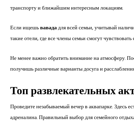
транспорту и ближайшим интересным локациям.
Если ищешь
вавада
для всей семьи, учитывай наличи
такие отели, где все члены семьи смогут чувствовать 
Не менее важно обратить внимание на атмосферу. По
получишь различные варианты досуга и расслабления
Топ развлекательных акт
Проведите незабываемый вечер в аквапарке. Здесь ес
адреналина. Правильный выбор для семейного отдых